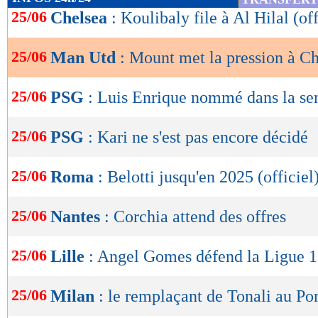
de
25/06
Chelsea
: Koulibaly file à Al Hilal (off
lecture
25/06
Man Utd
: Mount met la pression à C
OK
25/06
PSG
: Luis Enrique nommé dans la s
25/06
PSG
: Kari ne s'est pas encore décidé
25/06
Roma
: Belotti jusqu'en 2025 (officiel
25/06
Nantes
: Corchia attend des offres
25/06
Lille
: Angel Gomes défend la Ligue 1
25/06
Milan
: le remplaçant de Tonali au Po