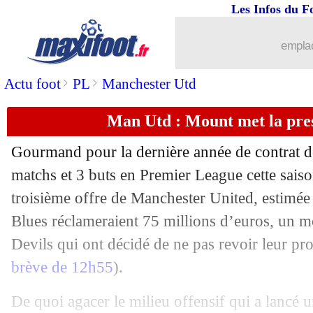
Les Infos du F
emplac
...
brèves d'AUJOURD'HUI ( 9 août 202
>
>
Actu foot
PL
Manchester Utd
...
Liste des brèves du lun. 26 juin 2023
Man Utd : Mount met la pres
25/06
Liverpool
: Mac Allister a refusé le 
Gourmand pour la dernière année de contrat 
25/06
Euro (U21)
: le classement du groupe
matchs et 3 buts en Premier League cette saiso
troisième offre de Manchester United, estimée
25/06
Euro (U21)
: Norvège 0-1 France (fini
Blues réclameraient 75 millions d’euros, un m
Devils qui ont décidé de ne pas revoir leur pro
25/06
Lyon
: Lukeba juge sa marge de progr
brève de 12h55
).
25/06
Barça
: Lenglet, ça coince avec Tott
De quoi agacer le milieu offensif qui a lancé u