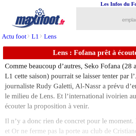
Les Infos du F
emplac
>
>
Actu foot
L1
Lens
Lens : Fofana prêt à écout
Comme beaucoup d’autres,
Seko Fofana
(28 a
L1 cette saison) pourrait se laisser tenter par 
journaliste Rudy Galetti, Al-Nassr a prévu d’
le milieu de Lens. Et l’international ivoirien 
écouter la proposition à venir.
Il n’y a donc rien de concret pour le moment. 
et Or ne ferme pas la porte au club de Cristia