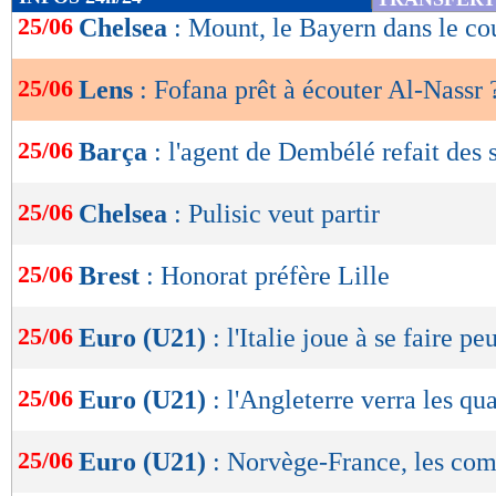
de
25/06
Chelsea
: Mount, le Bayern dans le co
lecture
25/06
Lens
: Fofana prêt à écouter Al-Nassr 
OK
25/06
Barça
: l'agent de Dembélé refait des 
25/06
Chelsea
: Pulisic veut partir
25/06
Brest
: Honorat préfère Lille
25/06
Euro (U21)
: l'Italie joue à se faire pe
25/06
Euro (U21)
: l'Angleterre verra les qua
25/06
Euro (U21)
: Norvège-France, les co