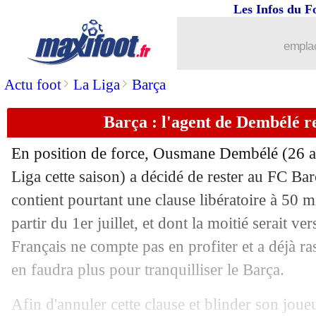
Les Infos du F
emplac
>
>
Actu foot
La Liga
Barça
Barça : l'agent de Dembélé re
En position de force,
Ousmane Dembélé
(26 a
Liga cette saison) a décidé de rester au FC Bar
contient pourtant une clause libératoire à 50 m
partir du 1er juillet, et dont la moitié serait ver
Français ne compte pas en profiter et a déjà ras
en faudra plus pour tranquilliser le Barça.
Afin d'annuler cette clause et blinder son joueu