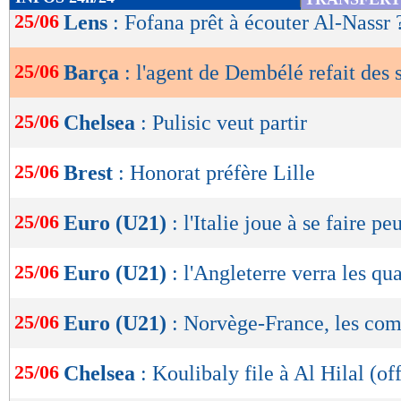
de
25/06
Lens
: Fofana prêt à écouter Al-Nassr 
lecture
25/06
Barça
: l'agent de Dembélé refait des 
OK
25/06
Chelsea
: Pulisic veut partir
25/06
Brest
: Honorat préfère Lille
25/06
Euro (U21)
: l'Italie joue à se faire pe
25/06
Euro (U21)
: l'Angleterre verra les qua
25/06
Euro (U21)
: Norvège-France, les co
25/06
Chelsea
: Koulibaly file à Al Hilal (off