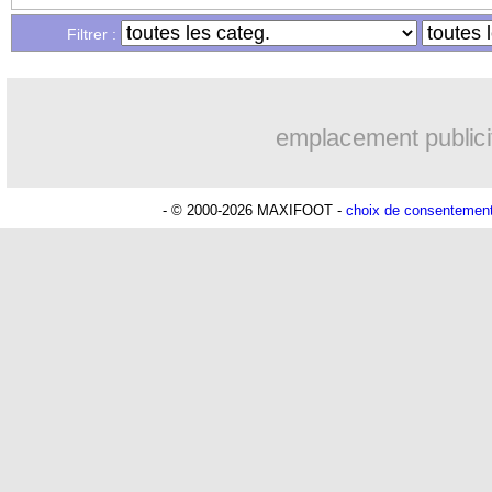
Filtrer :
15/01
L1
: Paris SG 2-0 Brest (fini)
15/01
L2
: Sochaux renverse Caen et prend la
emplacement publici
15/01
CAN
: Salah relance l'Egypte
- © 2000-2026 MAXIFOOT -
choix de consentemen
15/01
ASSE
: Bakayoko s'est fait remarquer
15/01
Man Utd
: Coutinho bourreau, une pr
15/01
L2
: les résultats de la soirée
15/01
OM
: de la concurrence pour Tagliafi
15/01
Ang.
: Coutinho dégoûte Man Utd !