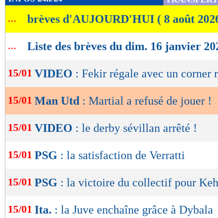
de
...
brèves d'AUJOURD'HUI ( 8 août 202
lecture
OK
...
Liste des brèves du dim. 16 janvier 20
15/01
VIDEO
: Fekir régale avec un corner 
15/01
Man Utd
: Martial a refusé de jouer !
15/01
VIDEO
: le derby sévillan arrêté !
15/01
PSG
: la satisfaction de Verratti
15/01
PSG
: la victoire du collectif pour Ke
15/01
Ita.
: la Juve enchaîne grâce à Dybala