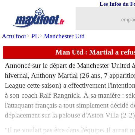
Les Infos du F
emplac
>
>
Actu foot
PL
Manchester Utd
Man Utd : Martial a refus
Annoncé sur le départ de Manchester United à
hivernal, Anthony Martial (26 ans, 7 apparitio
League cette saison) a effectivement l'intention d
à son coach Ralf Rangnick. À sa manière : selo
l'attaquant français a tout simplement décidé de
déplacement sur la pelouse d'Aston Villa (2-2)
"Il ne voulait pas être dans l'équipe. Il aurait 