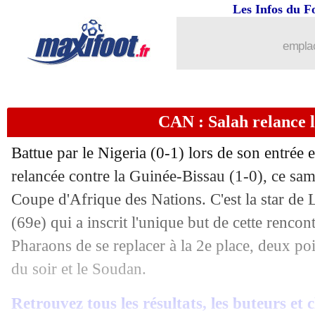
Les Infos du F
emplac
CAN : Salah relance 
Battue par le Nigeria (0-1) lors de son entrée en
relancée contre la Guinée-Bissau (1-0), ce sam
Coupe d'Afrique des Nations. C'est la star d
(69e) qui a inscrit l'unique but de cette rencon
Pharaons de se replacer à la 2e place, deux po
du soir et le Soudan.
...
brèves d'AUJOURD'HUI ( 7 août 202
Retrouvez tous les résultats, les buteurs et