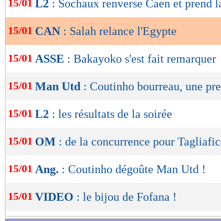
15/01
L2
: Sochaux renverse Caen et prend la
de
lecture
15/01
CAN
: Salah relance l'Egypte
OK
15/01
ASSE
: Bakayoko s'est fait remarquer
15/01
Man Utd
: Coutinho bourreau, une pr
15/01
L2
: les résultats de la soirée
15/01
OM
: de la concurrence pour Tagliafi
15/01
Ang.
: Coutinho dégoûte Man Utd !
15/01
VIDEO
: le bijou de Fofana !