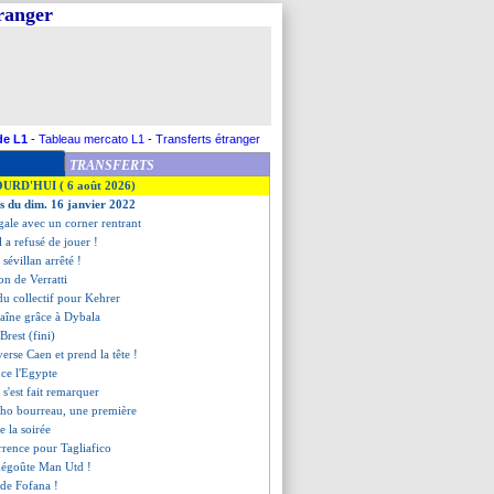
tranger
de L1
-
Tableau mercato L1
-
Transferts étranger
TRANSFERTS
OURD'HUI ( 6 août 2026)
es du dim. 16 janvier 2022
égale avec un corner rentrant
l a refusé de jouer !
 sévillan arrêté !
ion de Verratti
 du collectif pour Kehrer
haîne grâce à Dybala
Brest (fini)
erse Caen et prend la tête !
nce l'Egypte
s'est fait remarquer
nho bourreau, une première
de la soirée
rrence pour Tagliafico
dégoûte Man Utd !
u de Fofana !