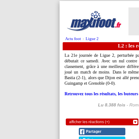
Actu foot
Ligue 2
>
L2 : les r
La 21e journée de Ligue 2, perturbée pa
débutait ce samedi. Avec un nul contre
classement, grâce à une meilleure différ
joué un match de moins. Dans le même t
Bastia (2-1), alors que Dijon est allé pren
Guingamp et Grenoble (0-0).
Retrouvez tous les résultats, les buteu
Lu 8.388 fois
- Roma
afficher les réactions (+)
Partager