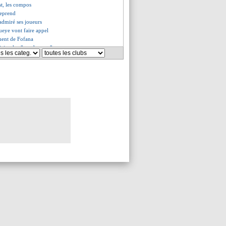
st, les compos
reprend
admiré ses joueurs
Gueye vont faire appel
ment de Fofana
iejczak - "pas de mots"
qualifié
2 Lens (fini)
Aulas rêve toujours d'un retour
pas tendre avec Lukaku...
éroule, triplé de Lewandowski
uff a de la peine
aime plus Lille que l'OM"
u de Tolisso avec le Bayern !
refusé l'offre turque
n décalé à 20h
ens, les compos
Arsenal reporté !
fend Rabiot
e Ben Arfa, Bodmer rassure
libère City contre Chelsea !
ssurant pour Lemina
pond pour Ben Arfa
Benzema sent son impact
ît en Premier League
tang ferme la porte