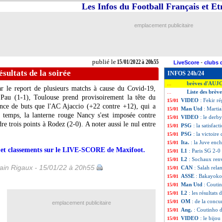
Les Infos du Football Français et E
emplacement publicitaire
publié le
15/01/2022 à 20h55
LiveScore
-
clubs 
ésultats de la soirée
INFOS 24h/24
brèves d'AUJ
...
r le report de plusieurs matchs à cause du Covid-19,
Liste des brèv
...
 Pau (1-1), Toulouse prend provisoirement la tête du
VIDEO
: Fekir r
15/01
ence de buts que l'AC Ajaccio (+22 contre +12), qui a
Man Utd
: Martia
15/01
emps, la lanterne rouge Nancy s'est imposée contre
VIDEO
: le derby
15/01
dre trois points à Rodez (2-0). A noter aussi le nul entre
PSG
: la satisfact
15/01
PSG
: la victoire
15/01
Ita.
: la Juve enc
15/01
rs et classements sur le LIVE-SCORE de Maxifoot.
L1
: Paris SG 2-0 
15/01
L2
: Sochaux renv
15/01
in Rigaux - 15/01/22 à 20h55
CAN
: Salah rela
15/01
ASSE
: Bakayoko 
15/01
Man Utd
: Couti
15/01
L2
: les résultats 
15/01
OM
: de la concu
15/01
emplacement publicitaire
Ang.
: Coutinho 
15/01
VIDEO
: le bijo
15/01