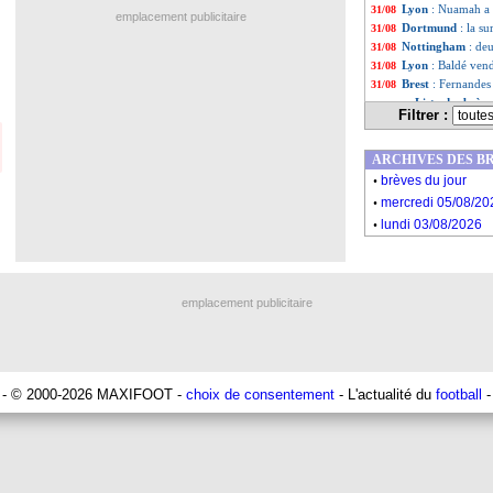
Lyon
: Nuamah a d
31/08
emplacement publicitaire
Dortmund
: la s
31/08
Nottingham
: de
31/08
Lyon
: Baldé vend
31/08
Brest
: Fernandes 
31/08
Liste des brèv
...
Filtrer :
Liste des brèv
...
ARCHIVES DES B
.
brèves du jour
.
mercredi 05/08/20
.
lundi 03/08/2026
emplacement publicitaire
- © 2000-2026 MAXIFOOT -
choix de consentement
- L'actualité du
football
-