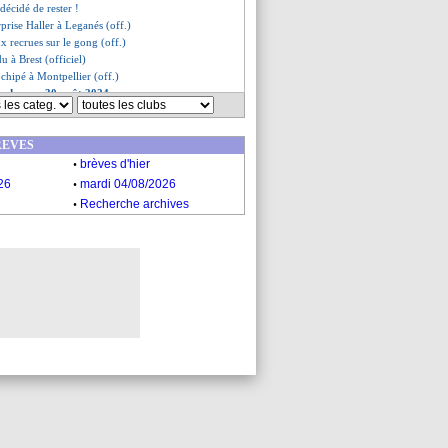
écidé de rester !
urprise Haller à Leganés (off.)
ux recrues sur le gong (off.)
u à Brest (officiel)
chipé à Montpellier (off.)
es du ven. 30 août 2024
es du jeu. 29 août 2024
REVES
.
brèves d'hier
.
26
mardi 04/08/2026
.
Recherche archives