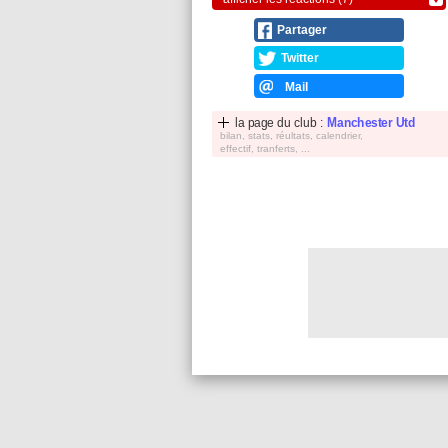
Partager
Twitter
Mail
la page du club :
Manchester Utd
bilan, stats, réultats, calendrier,
effectif, tranferts, ...