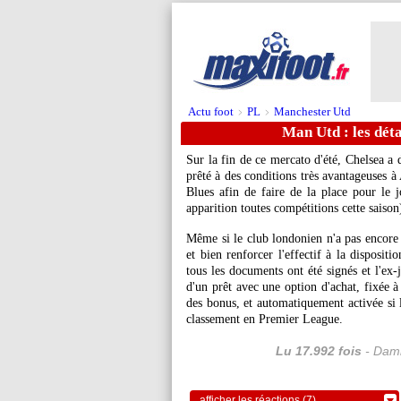
Actu foot
PL
Manchester Utd
>
>
Man Utd : les déta
Sur la fin de ce mercato d'été, Chelsea a 
prêté à des conditions très avantageuses à
Blues afin de faire de la place pour le
apparition toutes compétitions cette saison
Même si le club londonien n'a pas encore of
et bien renforcer l'effectif à la dispos
tous les documents ont été signés et l'ex
d'un prêt avec une option d'achat, fixée à
des bonus, et automatiquement activée si 
classement en Premier League.
Lu 17.992 fois
- Dami
afficher les réactions (7)