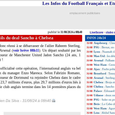
Les Infos du Football Français et E
Bordeaux
: Lopez
31/08
Naples
: Osimhen 
31/08
Lorient
: Bakayok
31/08
emplacement publicitaire
Naples
: Osimhen,
31/08
OM
: Maupay bie
31/08
Lyon
: Orban, Sa
31/08
Chelsea
: Chaloba
31/08
publié le
31/08/2024 à 08h40
LiveScore
-
clubs 
PSG
: Pereira et 
31/08
ils du deal Sancho à Chelsea
INFOS 24h/24
OM
: Bennacer ava
31/08
Augsbourg
: Cla
31/08
donc réussi à se débarrasser de l'ailier Raheem Sterling,
PSG
: Bernat, un
31/08
 Arsenal (
voir brève 08h11
). Un départ souhaité par les
Lyon
: Nuamah s'e
31/08
 joueur de Manchester United Jadon
Sancho
(24 ans, 1
Man Utd
: les dé
31/08
) !
Arsenal
: Fulham 
31/08
West Ham
: Corn
31/08
ficialisé cette opération, l'international anglais va bel
Ajax
: Forbs prê
31/08
ition du manager Enzo Maresca. Selon Fabrizio Romano,
Brentford
: Tone
31/08
-joueur de Dortmund va rejoindre Chelsea dans le cadre
Arsenal
: Sterling
31/08
 23,7 millions d'euros, plus 29,7 millions d'euros liés à
Chelsea
: Broja e
31/08
le club anglais termine dans les 14 premières places du
Chelsea
: Sancho 
31/08
Palace
: Edouard 
31/08
Udinese
: deux re
31/08
PSG
: Soler en p
31/08
en Da Silva - 31/08/24 à 08h40
Betis
: Lo Celso d
31/08
West Ham
: Ague
31/08
Lens
: Abdul Same
31/08