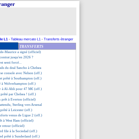
tranger
 prend enfin la parole
et Rui n'ont pas été inscrits !
o file au PAOK (officiel)
 les coulisses d'un fiasco
n présent dans le groupe !
ge a bien reçu le message
h prêté à Palace (officiel)
de L1
-
Tableau mercato L1
-
Transferts étranger
Skriniar, c'est bloqué
TRANSFERTS
it bien dit oui...
ude-Maurice a signé (officiel)
 contrat jusqu'en 2026 ?
st senti forcé...
tails du deal Sancho à Chelsea
se console avec Nelson (off.)
et prêté à Southampton (off.)
té à Wolverhampton (off.)
y à Al-Ahli pour 47 M€ (off.)
 prêté par Chelsea ! (off.)
n prêt à Everton (officiel)
attendu, Sterling vers Arsenal
prêté à Leicester (off.)
nforts venus de Ligue 2 (off.)
rêt à West Ham (officiel)
e retour (officiel)
rd file à la Sociedad (off.)
d prêté à Sunderland (off.)