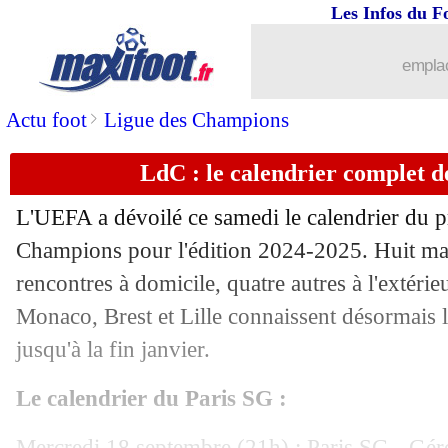
Les Infos du F
31/08
All.
: Leipzig fait tomber Leverkusen 
emplac
31/08
Ita.
: Bologne ne décolle toujours pas
>
Actu foot
Ligue des Champions
31/08
Ang.
: nouveau triplé pour Haaland !
LdC : le calendrier complet de
31/08
L1
: Toulouse-Marseille, les compos
L'UEFA a dévoilé ce samedi le calendrier du p
31/08
VIDEO
: le gardien de Bordeaux arrac
Champions pour l'édition 2024-2025. Huit matc
rencontres à domicile, quatre autres à l'extérie
31/08
Monaco
: pourquoi Soumaré n'a pas s
Monaco, Brest et Lille connaissent désormais
jusqu'à la fin janvier.
31/08
Benfica
: Schmidt prend la porte (offic
Le calendrier du Paris SG :
31/08
L1
: Brest 4-0 St Etienne (fini)
Mercredi 18 septembre (21h) : Paris SG - Gé