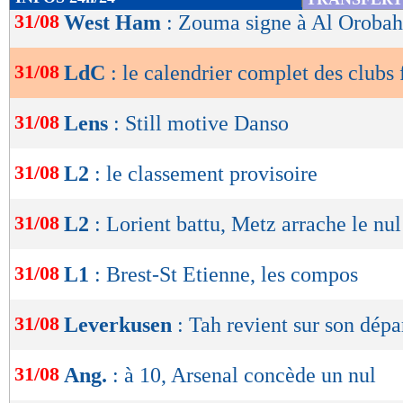
de
31/08
West Ham
: Zouma signe à Al Orobah 
Mercredi 2 octobre (21h) : Dinamo Zagreb -
lecture
31/08
LdC
: le calendrier complet des clubs 
OK
Mardi 22 octobre (21h): Monaco - Étoile Rou
31/08
Lens
: Still motive Danso
Mardi 5 novembre (21h) : Bologne - Monaco
Mercredi 27 novembre (21h) : Monaco - Benf
31/08
L2
: le classement provisoire
Mercredi 11 décembre (21h) : Arsenal - Mona
31/08
L2
: Lorient battu, Metz arrache le nul
Mardi 21 janvier (18h45) : Monaco - Aston Vi
31/08
L1
: Brest-St Etienne, les compos
Mercredi 29 janvier (21h) : Inter - Monaco
31/08
Leverkusen
: Tah revient sur son dépa
Le calendrier de Brest :
31/08
Ang.
: à 10, Arsenal concède un nul
Jeudi 19 septembre (21h) : Brest - Sturm Graz