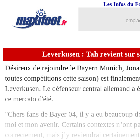
Les Infos du F
31/08
Monaco
: pourquoi Soumaré n'a pas s
emplac
31/08
Benfica
: Schmidt prend la porte (offic
31/08
L1
: Brest 4-0 St Etienne (fini)
Leverkusen : Tah revient sur 
31/08
Esp.
: triplé de Raphinha, 7-0 pour le 
Désireux de rejoindre le Bayern Munich, Jon
31/08
Lille
: retour imminent pour Angel G
toutes compétitions cette saison) est finalemen
Leverkusen. Le défenseur central allemand a 
31/08
L1
: Montpellier-Nantes, les compos
ce mercato d'été.
31/08
Ang.
: Everton en plein cauchemar
"Chers fans de Bayer 04, il y a eu beaucoup d
moi et mon avenir. Certains contextes n’ont pa
31/08
Ang.
: Aston Villa résiste à Leicester
correctement, mais j’y reviendrai certainement 