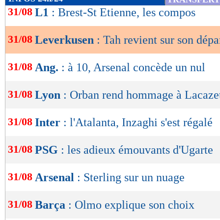
de
31/08
L1
: Brest-St Etienne, les compos
lecture
31/08
Leverkusen
: Tah revient sur son dépa
OK
31/08
Ang.
: à 10, Arsenal concède un nul
31/08
Lyon
: Orban rend hommage à Lacaze
31/08
Inter
: l'Atalanta, Inzaghi s'est régalé
31/08
PSG
: les adieux émouvants d'Ugarte
31/08
Arsenal
: Sterling sur un nuage
31/08
Barça
: Olmo explique son choix