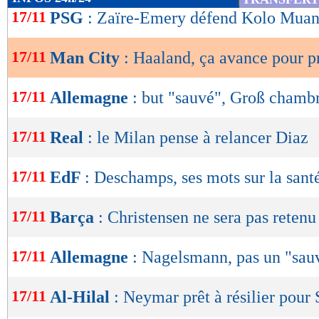
de
17/11
PSG
: Zaïre-Emery défend Kolo Muan
lecture
17/11
Man City
: Haaland, ça avance pour p
OK
17/11
Allemagne
: but "sauvé", Groß chamb
17/11
Real
: le Milan pense à relancer Diaz
17/11
EdF
: Deschamps, ses mots sur la sant
17/11
Barça
: Christensen ne sera pas retenu
17/11
Allemagne
: Nagelsmann, pas un "sau
17/11
Al-Hilal
: Neymar prêt à résilier pour 