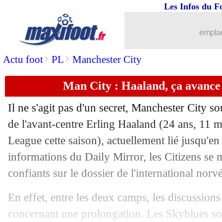
Les Infos du F
17/11
Barça
: Szczesny, une prolongation dé
emplac
17/11
Portugal
: Piqué complimente Ronaldo
>
>
Actu foot
PL
Manchester City
17/11
PHOTO
: Mbappé derrière les Bleus
Man City : Haaland, ça avance
17/11
EdF
: suspicion de déchirure pour Cla
Il ne s'agit pas d'un secret, Manchester City so
17/11
Arabie saoudite
: des retards de salair
de l'avant-centre
Erling Haaland
(24 ans, 11 m
League cette saison), actuellement lié jusqu'en 
17/11
Maroc
: Hakimi, retour autorisé à Pari
informations du Daily Mirror, les Citizens se
confiants sur le dossier de l'international norv
17/11
EdF
: Simone prend la défense de De
En effet, entre les deux camps, les discussion
17/11
PSG
: Araujo, 100 millions ou rien !
concernant une prolongation. Les Skyblues sont