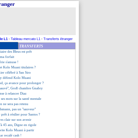
tranger
 derrière les Bleus
e déchirure pour Clauss
 des retards de salaire ?
etour autorisé à Paris
nd la défense de Deschamps
 millions ou rien !
 promus, Haaland brille !
de L1
-
Tableau mercato L1
-
Transferts étranger
our Bordeaux
TRANSFERTS
ce, les compos
tiaire des Bleus est prêt
ma forfait
érie s'amuse !
t Kolo Muani titulaires ?
xier célébré à San Siro
ry défend Kolo Muani
nd, ça avance pour prolonger ?
"sauvé", Groß chambre Gnabry
nse à relancer Diaz
ses mots sur la santé mentale
en ne sera pas retenu
lsmann, pas un "sauveur"
prêt à résilier pour Santos ?
es clair sur son avenir
'à 45 ans, Digne en rigole
nvite Kolo Muani à partir
r recalé cash !