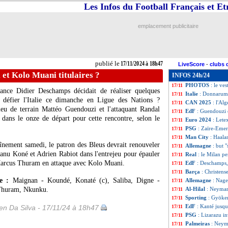
Les Infos du Football Français et E
PHOTO
: Mbappé
17/11
EdF
: suspicion d
17/11
Arabie saoudite
:
17/11
emplacement publicitaire
Maroc
: Hakimi, r
17/11
EdF
: Simone pre
17/11
PSG
: Araujo, 100
17/11
LdN
: les Anglais
17/11
publié le
17/11/2024 à 18h47
LiveScore
-
clubs 
CdF
: ça passe p
17/11
et Kolo Muani titulaires ?
INFOS 24h/24
LdN
: Italie-Fran
17/11
PHOTOS
: le ves
17/11
rance Didier Deschamps décidait de réaliser quelques
Italie
: Donnarum
17/11
 défier l'Italie ce dimanche en Ligue des Nations ?
CAN 2025
: l'Alg
17/11
lieu de terrain Mattéo Guendouzi et l'attaquant Randal
EdF
: Guendouzi e
17/11
dans le onze de départ pour cette rencontre, selon le
Euro 2024
: Lete
17/11
PSG
: Zaïre-Eme
17/11
Man City
: Haala
17/11
aînement samedi, le patron des Bleus devrait renouveler
Allemagne
: but 
17/11
anu Koné et Adrien Rabiot dans l'entrejeu pour épauler
Real
: le Milan pe
17/11
arcus Thuram en attaque avec Kolo Muani.
EdF
: Deschamps, 
17/11
Barça
: Christens
17/11
e :
Maignan - Koundé, Konaté (c), Saliba, Digne -
Allemagne
: Nage
17/11
 Thuram, Nkunku.
Al-Hilal
: Neymar 
17/11
Sporting
: Gyöker
17/11
EdF
: Kanté jusqu
n Da Silva - 17/11/24 à 18h47
17/11
PSG
: Lizarazu i
17/11
Palmeiras
: Neyma
17/11