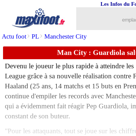
Les Infos du F
03/12
Nice
: le communiqué des joueurs !
emplac
03/12
Nice
: huis-clos total contre Saint-Etie
>
>
Actu foot
PL
Manchester City
03/12
Esp.
: Mbappé relance le Real en Liga
Man City : Guardiola sa
03/12
Ita. (Cpe)
: Naples a tremblé
Devenu le joueur le plus rapide à atteindre le
03/12
Lens
: Machado en route pour Nantes
League grâce à sa nouvelle réalisation contre 
Haaland
(25 ans, 14 matchs et 15 buts en Prem
03/12
VIDEO
: le petit numéro de Mbappé !
continue d'empiler les records avec Manchest
qui a évidemment fait réagir Pep Guardiola, i
03/12
Mayence
: c'est fini pour Henriksen (o
constant de son buteur.
03/12
Cologne
: la réponse d'El Mala pour l
"Pour les attaquants, tout se joue sur les chiffre