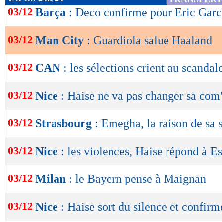
de
03/12
Barça
: Deco confirme pour Eric Garc
lecture
03/12
Man City
: Guardiola salue Haaland
OK
03/12
CAN
: les sélections crient au scandale
03/12
Nice
: Haise ne va pas changer sa com'
03/12
Strasbourg
: Emegha, la raison de sa 
03/12
Nice
: les violences, Haise répond à Es
03/12
Milan
: le Bayern pense à Maignan
03/12
Nice
: Haise sort du silence et confirm