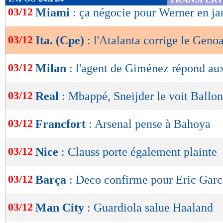
de
03/12
Miami
: ça négocie pour Werner en ja
lecture
03/12
Ita. (Cpe)
: l'Atalanta corrige le Geno
OK
03/12
Milan
: l'agent de Giménez répond au
03/12
Real
: Mbappé, Sneijder le voit Ballon
03/12
Francfort
: Arsenal pense à Bahoya
03/12
Nice
: Clauss porte également plainte
03/12
Barça
: Deco confirme pour Eric Garc
03/12
Man City
: Guardiola salue Haaland