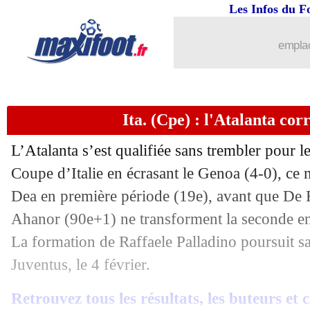
Les Infos du F
...
Liste des brèves du jeu. 4 décembre 2
emplac
03/12
Ita. (Cpe)
: les Français qualifient l'In
03/12
Ang.
: Chelsea battu, nul pour Liverpo
Ita. (Cpe) : l'Atalanta cor
03/12
All. (Cpe)
: le Bayern passe sans brille
L’Atalanta s’est qualifiée sans trembler pour le
03/12
Ang.
: Arsenal assure et reprend ses di
Coupe d’Italie en écrasant le Genoa (4-0), ce m
Dea en première période (19e), avant que De R
03/12
PSG
: les regrets de Yaya Touré
Ahanor (90e+1) ne transforment la seconde en
La formation de Raffaele Palladino poursuit sa 
03/12
Nice
: le communiqué des joueurs !
Juventus, le 4 février.
03/12
Nice
: huis-clos total contre Saint-Etie
Retrouvez tous les résultats, les buteurs et