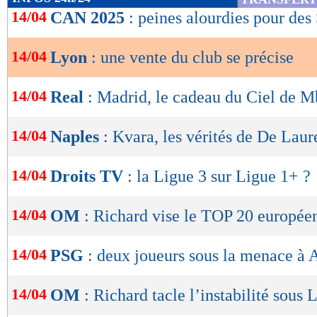
de
14/04
CAN 2025
: peines alourdies pour des
lecture
14/04
Lyon
: une vente du club se précise
OK
14/04
Real
: Madrid, le cadeau du Ciel de 
14/04
Naples
: Kvara, les vérités de De Laur
14/04
Droits TV
: la Ligue 3 sur Ligue 1+ ?
14/04
OM
: Richard vise le TOP 20 europée
14/04
PSG
: deux joueurs sous la menace à 
14/04
OM
: Richard tacle l’instabilité sous 