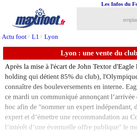
Les Infos du F
14/04
Italie
: Fabregas décline poliment
emplac
14/04
Barça
: la piste Nijstad déjà freinée
>
>
Actu foot
L1
Lyon
14/04
Naples
: De Laurentiis a confiance en
Lyon : une vente du club
14/04
FFF
: décès de Jean-Pierre Escalettes
Après la mise à l'écart de John Textor d'Eagle
14/04
Bournemouth
: Iraola, départ acté (of
holding qui détient 85% du club), l'Olympique
connaître des bouleversements en interne. Eag
14/04
Bayern
: comparé à Olise, Robben n'a
ce mardi un communiqué annonçant l’arrivée 
hoc afin de "nommer un expert indépendant, de
14/04
Liverpool
: Van Dijk croit à l'exploit
expert et d’émettre une recommandation au Co
l’intérêt d’une éventuelle offre publique" le 
14/04
Atletico
: Griezmann, chouchou sans p