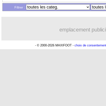
...
Liste des brèves du lun. 13 avril 2026
Filtrer :
...
Liste des brèves du dim. 12 avril 2026
emplacement publici
- © 2000-2026 MAXIFOOT -
choix de consentemen