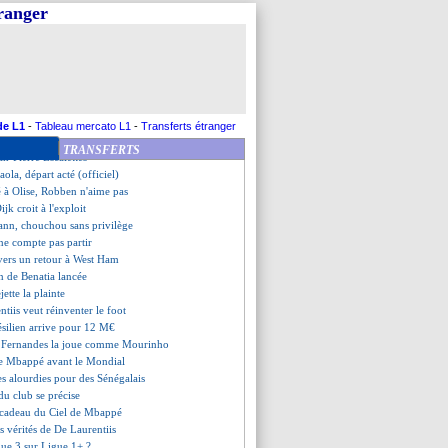
carté et vendu ?
tranger
bbey intéresse le Bayern
angement de gardien étudié
d surveille Aït Boudlal
aldum veut retourner en PL
té vers une prolongation
décline poliment
ijstad déjà freinée
de L1
-
Tableau mercato L1
-
Transferts étranger
ntiis a confiance en Conte
TRANSFERTS
an-Pierre Escalettes
raola, départ acté (officiel)
 à Olise, Robben n'aime pas
ijk croit à l'exploit
ann, chouchou sans privilège
ne compte pas partir
 vers un retour à West Ham
on de Benatia lancée
jette la plainte
ntiis veut réinventer le foot
ésilien arrive pour 12 M€
 Fernandes la joue comme Mourinho
 de Mbappé avant le Mondial
es alourdies pour des Sénégalais
du club se précise
e cadeau du Ciel de Mbappé
es vérités de De Laurentiis
gue 3 sur Ligue 1+ ?