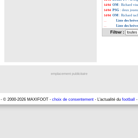
OM
: Richard vi
14/04
PSG
: deux joueu
14/04
OM
: Richard tac
14/04
Liste des brève
...
Liste des brèv
...
Filtrer :
emplacement publicitaire
- © 2000-2026 MAXIFOOT -
choix de consentement
- L'actualité du
football
-