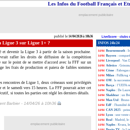
Naples
: Lukaku é
14/04
Les Infos du Football Français et E
Sunderland
: Bro
14/04
Brighton
: un ch
14/04
emplacement publicitaire
Rennes
: Dortmun
14/04
Al Ettifaq
: Wijn
14/04
Liverpool
: Kona
14/04
Italie
: Fabregas 
14/04
publié le
14/04/2026 à 10h36
Barça
: la piste N
14/04
LiveScore
-
clubs 
Naples
: De Laure
14/04
a Ligue 3 sur Ligue 1+ ?
INFOS 24h/24
FFF
: décès de Je
14/04
Bournemouth
: I
14/04
é et devenir la Ligue 3 à partir de la saison prochaine.
Bayern
: comparé
14/04
rait rafler les droits de diffusion de la compétition
Liverpool
: Van D
14/04
 sur le point de se mettre d'accord avec la FFF sur un
Atletico
: Griezm
14/04
ge les frais de production et paiera de faibles sommes
Côme
: Fabregas 
14/04
Milan
: Füllkrug
14/04
OM
: la successi
14/04
es rencontres de Ligue 1, deux créneaux sont privilégiés
Barça
: l’UEFA re
14/04
oir et le samedi vers 15 heures. La FFF pourrait acter cet
Naples
: De Laure
14/04
tif, si toutes les parties ont réglé les derniers détails.
Shakhtar
: un Br
14/04
Man Utd
: Bruno
14/04
nt Barbier - 14/04/26 à 10h36
EdF
: l'humilité
14/04
CAN 2025
: pein
14/04
Lyon
: une vente 
14/04
Real
: Madrid, l
14/04
emplacement publicitaire
Naples
: Kvara, l
14/04
Droits TV
: la Li
14/04