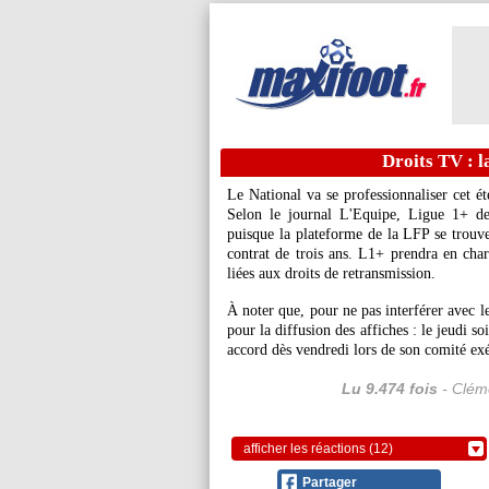
Droits TV : l
Le National va se professionnaliser cet ét
Selon le journal L'Equipe, Ligue 1+ dev
puisque la plateforme de la LFP se trouve
contrat de trois ans. L1+ prendra en char
liées aux droits de retransmission.
À noter que, pour ne pas interférer avec l
pour la diffusion des affiches : le jeudi s
accord dès vendredi lors de son comité exécu
Lu 9.474 fois
- Cléme
afficher les réactions (12)
Partager