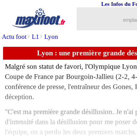
Les Infos du F
emplac
>
>
Actu foot
L1
Lyon
Lyon : une première grande dés
Malgré son statut de favori, l'Olympique Lyonn
Coupe de France par Bourgoin-Jallieu (2-2, 4-
conférence de presse, l'entraîneur des Gones, P
déception.
...
brèves d'AUJOURD'HUI ( 7 août 202
"C'est ma première grande désillusion. Je n'ai
d'intensité dans la désillusion pour me poser d
...
Liste des brèves du ven. 17 janvier 20
l'équipe, on a perdu les deux premiers matchs.