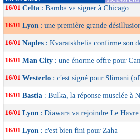
de
16/01
Celta
: Bamba va signer à Chicago
lecture
16/01
Lyon
: une première grande désillusio
OK
16/01
Naples
: Kvaratskhelia confirme son d
16/01
Man City
: une énorme offre pour Ca
16/01
Westerlo
: c'est signé pour Slimani (of
16/01
Bastia
: Bulka, la réponse musclée à 
16/01
Lyon
: Diawara va rejoindre Le Havre
16/01
Lyon
: c'est bien fini pour Zaha