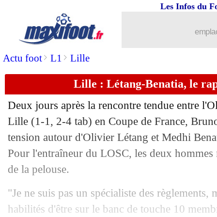
Les Infos du F
emplac
>
>
Actu foot
L1
Lille
Lille : Létang-Benatia, le ra
Deux jours après la rencontre tendue entre l'O
Lille (1-1, 2-4 tab) en Coupe de France, Brun
tension autour d'Olivier Létang et Medhi Benati
Pour l'entraîneur du LOSC, les deux hommes n
de la pelouse.
"Je ne suis pas un spécialiste des règlements,
habilités d'être sur le banc de touche 10 membr