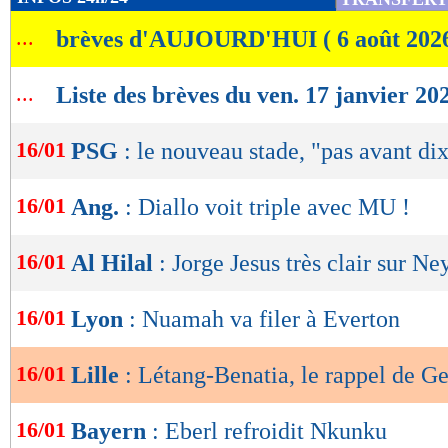
de
...
brèves d'AUJOURD'HUI ( 6 août 202
lecture
OK
...
Liste des brèves du ven. 17 janvier 20
16/01
PSG
: le nouveau stade, "pas avant di
16/01
Ang.
: Diallo voit triple avec MU !
16/01
Al Hilal
: Jorge Jesus très clair sur N
16/01
Lyon
: Nuamah va filer à Everton
16/01
Lille
: Létang-Benatia, le rappel de G
16/01
Bayern
: Eberl refroidit Nkunku