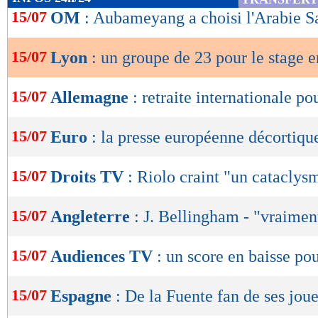
de
15/07
OM
: Aubameyang a choisi l'Arabie S
lecture
15/07
Lyon
: un groupe de 23 pour le stage 
OK
15/07
Allemagne
: retraite internationale p
15/07
Euro
: la presse européenne décortique
15/07
Droits TV
: Riolo craint "un cataclys
15/07
Angleterre
: J. Bellingham - "vraimen
15/07
Audiences TV
: un score en baisse pou
15/07
Espagne
: De la Fuente fan de ses jou