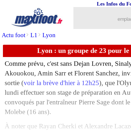
Les Infos du F
15/07
Atletico
: Morata en route pour le Mi
emplac
15/07
Suisse
: clap de fin pour Shaqiri
>
>
Actu foot
L1
Lyon
15/07
Lens
: El Aynaoui se rapproche de M
Lyon : un groupe de 23 pour le
15/07
ASSE
: Nadé parti pour rester
Comme prévu, c'est sans Dejan Lovren, Sinal
15/07
Ajax
: Bertrand Traoré est de retour (o
Akouokou, Amin Sarr et Florent Sanchez, invi
sortie (
voir la brève d'hier à 12h25
), que l'Ol
15/07
Atletico
: Le Normand, une question d
lundi effectuer son stage de préparation en Aut
convoqués par l'entraîneur Pierre Sage dont le
15/07
OM
: accord contractuel avec Hwang
Molebe (16 ans).
15/07
Monaco
: un amical face au Barça
À noter que Rayan Cherki et Alexandre Lacaze