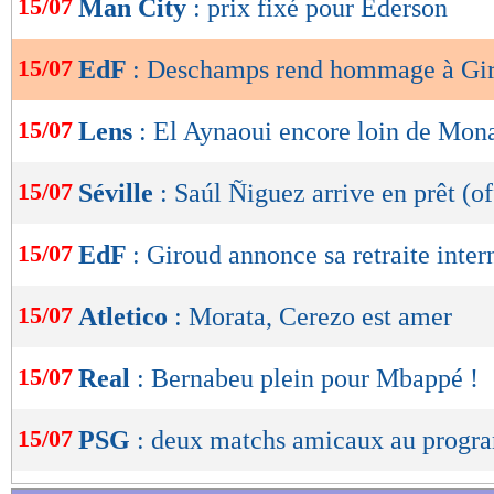
15/07
Man City
: prix fixé pour Ederson
de
Lu 19.057 fois
- Eric Bethsy - 
lecture
15/07
EdF
: Deschamps rend hommage à Gi
OK
15/07
Lens
: El Aynaoui encore loin de Mon
15/07
Séville
: Saúl Ñiguez arrive en prêt (of
15/07
EdF
: Giroud annonce sa retraite inter
15/07
Atletico
: Morata, Cerezo est amer
15/07
Real
: Bernabeu plein pour Mbappé !
15/07
PSG
: deux matchs amicaux au prog