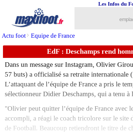
Les Infos du F
emplac
>
Actu foot
Equipe de France
EdF : Deschamps rend hom
Dans un message sur Instagram, Olivier Giroud
57 buts) a officialisé sa retraite internationale (
L’attaquant de l’équipe de France a pris le tem
sélectionneur Didier Deschamps, qui a tenu à
"Olivier peut quitter l’équipe de France avec 
accompli, a réagi le coach tricolore sur le site
...
brèves d'AUJOURD'HUI ( 9 août 202
de Football. Beaucoup retiendront le titre de