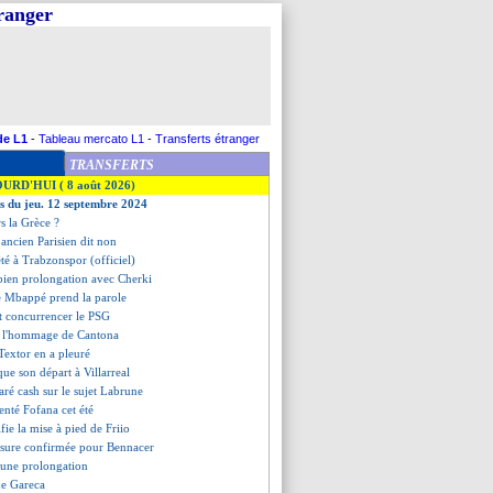
tranger
de L1
-
Tableau mercato L1
-
Transferts étranger
TRANSFERTS
OURD'HUI ( 8 août 2026)
es du jeu. 12 septembre 2024
s la Grèce ?
 ancien Parisien dit non
té à Trabzonspor (officiel)
 bien prolongation avec Cherki
de Mbappé prend la parole
ut concurrencer le PSG
, l'hommage de Cantona
 Textor en a pleuré
ue son départ à Villarreal
ré cash sur le sujet Labrune
tenté Fofana cet été
ifie la mise à pied de Friio
essure confirmée pour Bennacer
 une prolongation
me Gareca