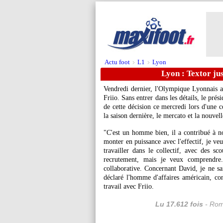
Actu foot
L1
Lyon
>
>
Lyon : Textor jus
Vendredi dernier, l'Olympique Lyonnais a
Friio. Sans entrer dans les détails, le pré
de cette décision ce mercredi lors d'une 
la saison dernière, le mercato et la nouve
"C'est un homme bien, il a contribué à n
monter en puissance avec l'effectif, je ve
travailler dans le collectif, avec des s
recrutement, mais je veux comprendre.
collaborative. Concernant David, je ne sai
déclaré l'homme d'affaires américain, co
travail avec Friio.
Lu 17.612 fois
- Rom