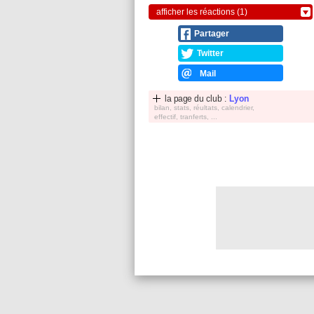
afficher les réactions (1)
Partager
Twitter
Mail
la page du club :
Lyon
bilan, stats, réultats, calendrier,
effectif, tranferts, ...