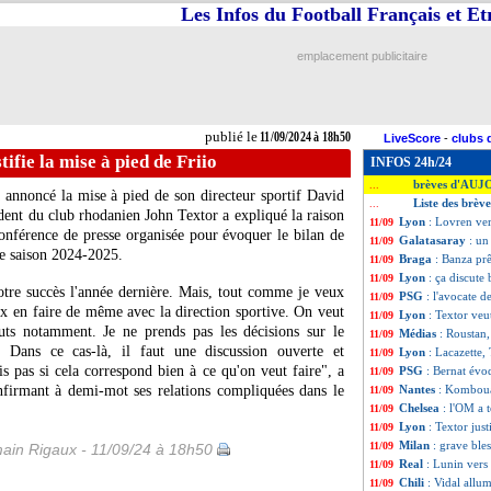
Les Infos du Football Français et E
emplacement publicitaire
publié le
11/09/2024 à 18h50
LiveScore
-
clubs 
tifie la mise à pied de Friio
INFOS 24h/24
brèves d'AUJ
...
 annoncé la mise à pied de son directeur sportif David
Liste des brèv
...
sident du club rhodanien John Textor a expliqué la raison
Lyon
: Lovren ver
11/09
conférence de presse organisée pour évoquer le bilan de
Galatasaray
: un
11/09
lle saison 2024-2025.
Braga
: Banza prê
11/09
Lyon
: ça discute
11/09
otre succès l'année dernière. Mais, tout comme je veux
PSG
: l'avocate 
11/09
ux en faire de même avec la direction sportive. On veut
Lyon
: Textor ve
11/09
couts notamment. Je ne prends pas les décisions sur le
Médias
: Roustan
11/09
 Dans ce cas-là, il faut une discussion ouverte et
Lyon
: Lacazette,
11/09
s pas si cela correspond bien à ce qu'on veut faire", a
PSG
: Bernat évoq
11/09
nfirmant à demi-mot ses relations compliquées dans le
Nantes
: Komboua
11/09
Chelsea
: l'OM a 
11/09
Lyon
: Textor just
11/09
Milan
: grave bl
11/09
ain Rigaux - 11/09/24 à 18h50
Real
: Lunin vers
11/09
Chili
: Vidal allu
11/09