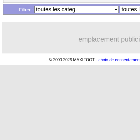
...
Liste des brèves du mar. 10 septembr
Filtrer :
...
Liste des brèves du lun. 9 septembre 
emplacement publici
- © 2000-2026 MAXIFOOT -
choix de consentemen