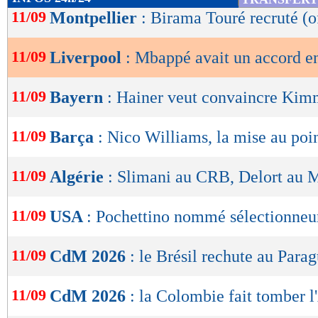
de
11/09
Montpellier
: Birama Touré recruté (of
lecture
11/09
Liverpool
: Mbappé avait un accord e
OK
11/09
Bayern
: Hainer veut convaincre Kim
11/09
Barça
: Nico Williams, la mise au poi
11/09
Algérie
: Slimani au CRB, Delort au 
11/09
USA
: Pochettino nommé sélectionneur
11/09
CdM 2026
: le Brésil rechute au Para
11/09
CdM 2026
: la Colombie fait tomber l