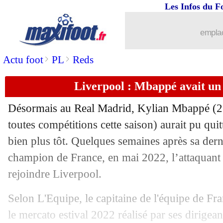
Les Infos du F
11/09
Brésil
: une période difficile pour Ma
emplac
11/09
EdF (Espoirs)
: Ekitike savoure sa re
>
>
Actu foot
PL
Reds
11/09
Man Utd
: Ronaldo pas tendre avec T
Liverpool : Mbappé avait un
11/09
Man Utd
: CR7 fait le bilan de son ret
Désormais au Real Madrid, Kylian
Mbappé
(2
11/09
Médias
: Roustan, l'hommage de Plati
toutes compétitions cette saison) aurait pu qui
bien plus tôt. Quelques semaines après sa dern
11/09
Divers
: Njie rebondit en Roumanie (of
champion de France, en mai 2022, l’attaquant
rejoindre Liverpool.
11/09
Lyon
: Orban prêt à partir
Selon L'Equipe, le capitaine de l'équipe de Fra
11/09
VIDEO
: Martinez pas tendre avec la
le mercato estival 2022 réalisé par ses dirigean