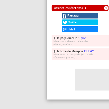
afficher les réactions (+)
Partager
Twitter
Mail
la page du club :
Lyon
bilan, stats, réultats, calendrier,
effectif, tranferts, ...
la fiche de
Memphis
DEPAY
bilan, matchs, temps de jeu, carriée,
sélections, photos, ...