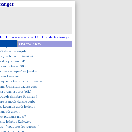
t bien 4 mois !
tranger
rinho refuse de s'enflammer
prend la défense de Varane
 et le PSG parmi les meilleurs
ses vérités sur le PSG
uar ne sera pas remplacé
czak attend une réaction
our Valverde ?
de L1
-
Tableau mercato L1
-
Transferts étranger
le inefficacité de Dembélé
TRANSFERTS
ic a présenté ses excuses
e Zidane ont surpris
vic, un buteur mécontent
accable pas Dembélé
ifie son refus en 2008
 opéré et espéré en janvier
e pour Benzema
 Depay ne fait aucune promesse
thme, Guardiola s'agace aussi
ia prend la porte (off.)
 Dubois chambre Bouanga !
ure le succès dans le derby
des Lyonnais après le derby !
ent très amer...
ent plusieurs mois ?
cense le héros Kadewere
opp - "vous tuez les joueurs !"
point sur son avenir