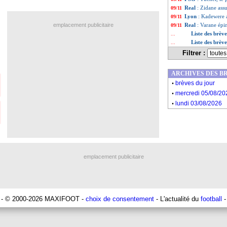
Real
: Zidane ass
09/11
Lyon
: Kadewere a
09/11
emplacement publicitaire
Real
: Varane épin
09/11
Liste des brèv
...
Liste des brèv
...
Filtrer :
ARCHIVES DES B
.
brèves du jour
.
mercredi 05/08/20
.
lundi 03/08/2026
emplacement publicitaire
- © 2000-2026 MAXIFOOT -
choix de consentement
- L'actualité du
football
-