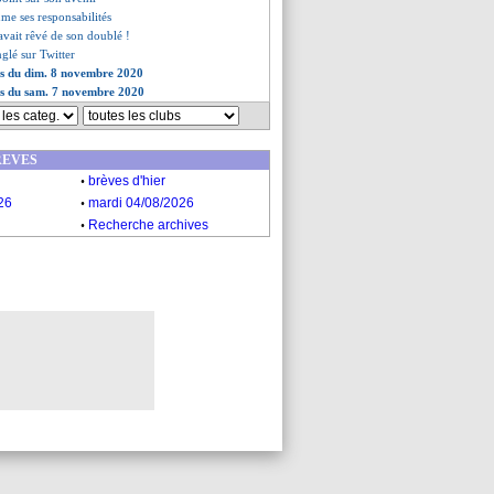
ume ses responsabilités
vait rêvé de son doublé !
glé sur Twitter
es du dim. 8 novembre 2020
es du sam. 7 novembre 2020
REVES
.
brèves d'hier
.
26
mardi 04/08/2026
.
Recherche archives