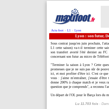
Actu foot
L1
Lyon
>
>
Lyon : son futur, 
Sous contrat jusqu'en juin prochain, l'at
L1 cette saison) va-t-il terminer cette s
son transfert avorté l'été dernier au FC B
concernant son futur au micro de Téléfoot
"Terminer la saison à Lyon ? Cette ques
promesses que je ne suis pas sûr de pouvoi
ici, et moi profiter d'être ici. C'est ce q
vous : j'aime m'entraîner, j'essaie d'être
donne 200% à chaque match et je veux ra
question que je comprends", a reconnu l'a
Un départ de l'OL pour le Barça lors du me
Lu 11.703 fois
- Dami