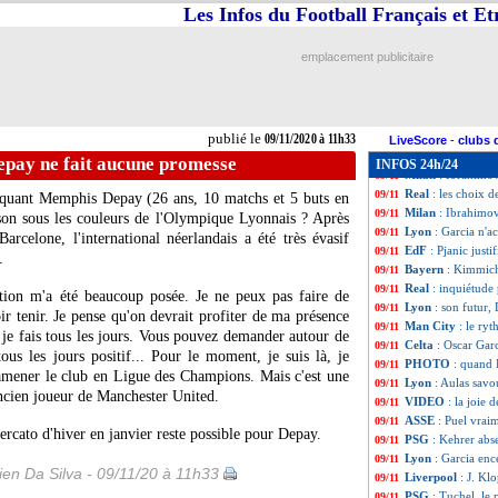
Barça
: Fati, c'es
09/11
Les Infos du Football Français et E
Tottenham
: Mou
09/11
EdF
: Deschamps 
09/11
emplacement publicitaire
Formation
: l'OL
09/11
EdF
: Deschamps, 
09/11
EdF
: forfait, Ao
09/11
ASSE
: Kolodziej
09/11
publié le
09/11/2020 à 11h33
Real
: coup dur p
09/11
LiveScore
-
clubs 
Lyon
: l'incroyab
09/11
Depay ne fait aucune promesse
INFOS 24h/24
Milan
: Ibrahimov
09/11
Real
: les choix d
09/11
taquant
Memphis Depay
(26 ans, 10 matchs et 5 buts en
Milan
: Ibrahimo
09/11
aison sous les couleurs de l'Olympique Lyonnais ? Après
Lyon
: Garcia n'
09/11
arcelone, l'international néerlandais a été très évasif
EdF
: Pjanic just
09/11
.
Bayern
: Kimmich
09/11
Real
: inquiétud
09/11
tion m'a été beaucoup posée. Je ne peux pas faire de
Lyon
: son futur,
09/11
r tenir. Je pense qu'on devrait profiter de ma présence
Man City
: le ry
09/11
ue je fais tous les jours. Vous pouvez demander autour de
Celta
: Oscar Garc
09/11
 tous les jours positif... Pour le moment, je suis là, je
PHOTO
: quand
09/11
mener le club en Ligue des Champions. Mais c'est une
Lyon
: Aulas savo
09/11
ncien joueur de Manchester United.
VIDEO
: la joie 
09/11
ASSE
: Puel vraim
09/11
rcato d'hiver en janvier reste possible pour Depay.
PSG
: Kehrer abs
09/11
Lyon
: Garcia en
09/11
en Da Silva - 09/11/20 à 11h33
Liverpool
: J. Kl
09/11
PSG
: Tuchel, le 
09/11