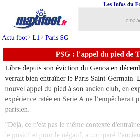
Les Infos du F
emplac
>
>
Actu foot
L1
Paris SG
PSG : l'appel du pied de 
Libre depuis son éviction du Genoa en décemb
verrait bien entraîner le Paris Saint-Germain. L
nouvel appel du pied à son ancien club, en ex
expérience ratée en Serie A ne l’empêcherait pa
parisien.
"Déjà, ce n'est pas le même contexte d'entraîn
le positif et pour le négatif, a comparé l’anc