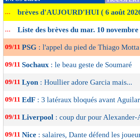
Lu 27.874 fois
- Eric Bethsy - 
de
...
brèves d'AUJOURD'HUI ( 6 août 202
lecture
OK
...
Liste des brèves du mar. 10 novembre
09/11
PSG
: l'appel du pied de Thiago Motta
09/11
Sochaux
: le beau geste de Soumaré
09/11
Lyon
: Houllier adore Garcia mais...
09/11
EdF
: 3 latéraux bloqués avant Aguilar
09/11
Liverpool
: coup dur pour Alexander-
09/11
Nice
: salaires, Dante défend les joueu