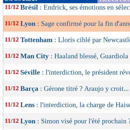
de
11/12
Brésil
: Endrick, ses émotions en sélec
lecture
11/12
Lyon
: Sage confirmé pour la fin d'an
OK
11/12
Tottenham
: Lloris ciblé par Newcastl
11/12
Man City
: Haaland blessé, Guardiola 
11/12
Séville
: l'interdiction, le président rév
11/12
Barça
: Gérone titré ? Araujo y croit...
11/12
Lens
: l'interdiction, la charge de Hais
11/12
Lyon
: Simon visé pour l'été prochain 