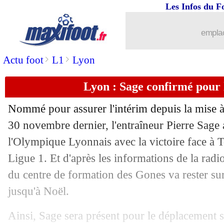
Les Infos du F
11/12
Man Utd
: la confidence de McTomin
emplac
11/12
PSG
: Zaïre-Emery, Dacourt met un b
>
>
Actu foot
L1
Lyon
11/12
VIDEOS
: un arbitre agressé en Turqui
Lyon : Sage confirmé pour 
11/12
Nantes
: le clan Simon confirme pour
Nommé pour assurer l'intérim depuis la mise à 
11/12
PSG
: Dortmund, sans influence pour
30 novembre dernier, l'entraîneur Pierre Sage
l'Olympique Lyonnais avec la victoire face à
11/12
VIDEO
: Kalimuendo sifflé et insulté..
Ligue 1. Et d'après les informations de la radi
du centre de formation des Gones va rester su
11/12
Bayern
: Tel refuse de partir en prêt
jusqu'à Noël.
11/12
CdF
: le tirage complet
Ainsi, Sage sera présent pour le déplacement s