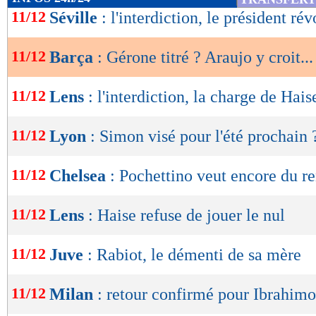
de
11/12
Séville
: l'interdiction, le président rév
lecture
11/12
Barça
: Gérone titré ? Araujo y croit...
OK
11/12
Lens
: l'interdiction, la charge de Hais
11/12
Lyon
: Simon visé pour l'été prochain 
11/12
Chelsea
: Pochettino veut encore du re
11/12
Lens
: Haise refuse de jouer le nul
11/12
Juve
: Rabiot, le démenti de sa mère
11/12
Milan
: retour confirmé pour Ibrahimov