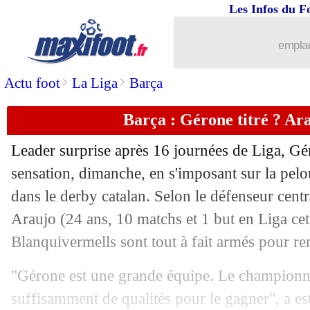
Les Infos du F
11/12
PSG
: Dortmund, sans influence pour
emplac
11/12
VIDEO
: Kalimuendo sifflé et insulté..
>
>
Actu foot
La Liga
Barça
11/12
Bayern
: Tel refuse de partir en prêt
Barça : Gérone titré ? Arau
11/12
CdF
: le tirage complet
Leader surprise après 16 journées de Liga, Gé
11/12
CdF
: Lens-Monaco, l'OM à Thionville
sensation, dimanche, en s'imposant sur la pel
dans le derby catalan. Selon le défenseur cen
11/12
CdF
: la finale sera délocalisée
Araujo
(24 ans, 10 matchs et 1 but en Liga cett
Blanquivermells sont tout à fait armés pour rem
11/12
Montpellier
: Der Zakarian visait Syll
"Gérone est une grande équipe. Le championnat 
11/12
PSG
: Camara a refusé l'ASSE
suffisamment de qualités pour le gagner", a e