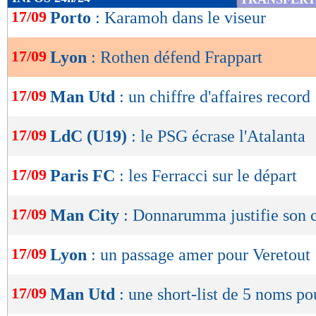
de
17/09
Porto
: Karamoh dans le viseur
lecture
17/09
Lyon
: Rothen défend Frappart
OK
17/09
Man Utd
: un chiffre d'affaires record
17/09
LdC (U19)
: le PSG écrase l'Atalanta
17/09
Paris FC
: les Ferracci sur le départ
17/09
Man City
: Donnarumma justifie son 
17/09
Lyon
: un passage amer pour Veretout
17/09
Man Utd
: une short-list de 5 noms po