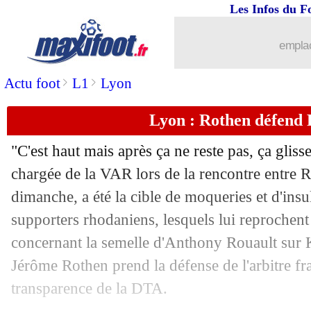
Les Infos du F
17/09
LdC
: Paris SG 4-0 Atalanta (fini)
emplac
17/09
VIDEO
: la mésaventure insolite de 
>
>
Actu foot
L1
Lyon
17/09
PSG
: João Neves sort sur blessure
Lyon : Rothen défend
17/09
Lyon
: Morton connaît sa sanction
"C'est haut mais après ça ne reste pas, ça gliss
17/09
VIDEO
: le bijou de Kvaratskhelia !
chargée de la VAR lors de la rencontre entre 
dimanche, a été la cible de moqueries et d'insul
17/09
Monaco
: longue absence pour Zakari
supporters rhodaniens, lesquels lui reprochent 
concernant la semelle d'Anthony Rouault sur 
17/09
VIDEO
: Marquinhos lance déjà le P
Jérôme Rothen prend la défense de l'arbitre fra
transparence de la DTA.
17/09
Divers
: Umtiti veut devenir entraîneu