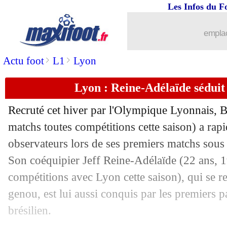
Les Infos du F
07/04
Milan
: Ibrahimovic aurait revu ses pl
emplac
07/04
Valladolid
: la Sampdoria suit toujour
>
>
Actu foot
L1
Lyon
07/04
Inter
: le PSG veut toujours garder Ica
Lyon : Reine-Adélaïde sédui
07/04
L1
: Riolo encense Al-Khelaïfi et ente
Recruté cet hiver par l'Olympique Lyonnais, 
matchs toutes compétitions cette saison) a rap
07/04
Juve
: De Ligt exclut l'idée d'un dépar
observateurs lors de ses premiers matchs sous 
07/04
Son coéquipier Jeff
Reine-Adélaïde
(22 ans, 1
PHOTOS
: les futurs maillots du Barç
compétitions avec Lyon cette saison), qui se r
07/04
PSG
: Kehrer et Choupo-Moting ont qu
genou, est lui aussi conquis par les premiers p
brésilien.
07/04
Juve
: le Real balaie la rumeur Ronald