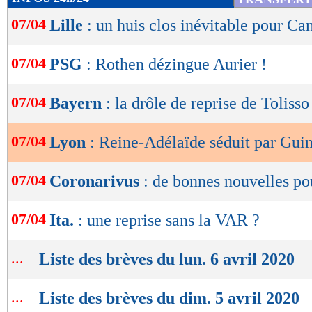
de
07/04
Lille
: un huis clos inévitable pour C
lecture
OK
07/04
PSG
: Rothen dézingue Aurier !
07/04
Bayern
: la drôle de reprise de Tolisso
07/04
Lyon
: Reine-Adélaïde séduit par Gui
07/04
Coronarivus
: de bonnes nouvelles po
07/04
Ita.
: une reprise sans la VAR ?
...
Liste des brèves du lun. 6 avril 2020
...
Liste des brèves du dim. 5 avril 2020