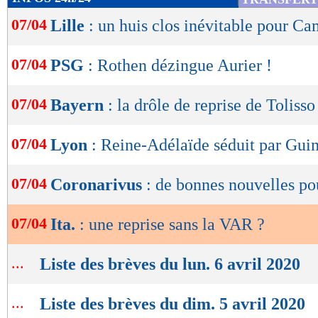
de
07/04
Lille
: un huis clos inévitable pour C
lecture
OK
07/04
PSG
: Rothen dézingue Aurier !
07/04
Bayern
: la drôle de reprise de Tolisso
07/04
Lyon
: Reine-Adélaïde séduit par Gui
07/04
Coronarivus
: de bonnes nouvelles po
07/04
Ita.
: une reprise sans la VAR ?
...
Liste des brèves du lun. 6 avril 2020
...
Liste des brèves du dim. 5 avril 2020