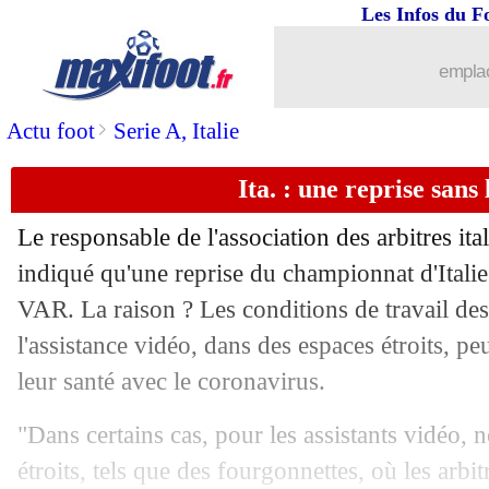
Les Infos du F
07/04
Milan
: Ibrahimovic aurait revu ses pl
emplac
07/04
Valladolid
: la Sampdoria suit toujour
>
Actu foot
Serie A, Italie
07/04
Inter
: le PSG veut toujours garder Ica
Ita. : une reprise sans
07/04
L1
: Riolo encense Al-Khelaïfi et ente
Le responsable de l'association des arbitres ita
indiqué qu'une reprise du championnat d'Italie 
07/04
Juve
: De Ligt exclut l'idée d'un dépar
VAR. La raison ? Les conditions de travail des
07/04
l'assistance vidéo, dans des espaces étroits, 
PHOTOS
: les futurs maillots du Barç
leur santé avec le coronavirus.
07/04
PSG
: Kehrer et Choupo-Moting ont qu
"Dans certains cas, pour les assistants vidéo, 
07/04
Juve
: le Real balaie la rumeur Ronald
étroits, tels que des fourgonnettes, où les arbit