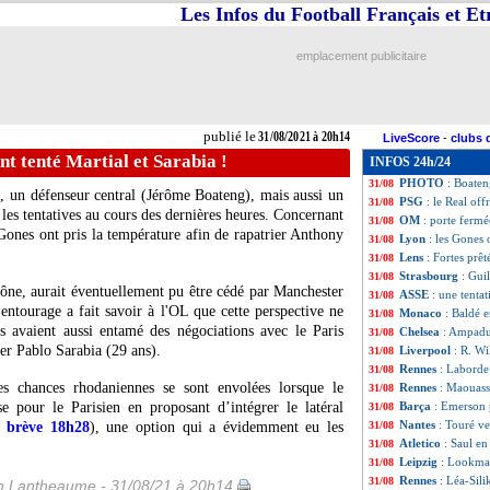
Les Infos du Football Français et E
Bordeaux
: Grege
31/08
OM
: clap de fin 
31/08
Bordeaux
: un i
31/08
emplacement publicitaire
PSG
: Mbappé a r
31/08
Atletico
: fumée 
31/08
OM
: Kamara va 
31/08
Séville
: Koundé n
31/08
publié le
31/08/2021 à 20h14
LiveScore
-
clubs 
Lens
: Banza prêt
31/08
nt tenté Martial et Sarabia !
INFOS 24h/24
Bordeaux
: ça b
31/08
PHOTO
: Boaten
31/08
), un défenseur central (Jérôme Boateng), mais aussi un
PSG
: le Real o
31/08
les tentatives au cours des dernières heures. Concernant
OM
: porte ferm
31/08
Gones ont pris la température afin de rapatrier Anthony
Lyon
: les Gones 
31/08
Lens
: Fortes prêt
31/08
Strasbourg
: Guil
31/08
hône, aurait éventuellement pu être cédé par Manchester
ASSE
: une tenta
31/08
entourage a fait savoir à l'OL que cette perspective ne
Monaco
: Baldé e
31/08
is avaient aussi entamé des négociations avec le Paris
Chelsea
: Ampadu 
31/08
er Pablo Sarabia (29 ans).
Liverpool
: R. Wi
31/08
Rennes
: Laborde 
31/08
es chances rhodaniennes se sont envolées lorsque le
Rennes
: Maouass
31/08
e pour le Parisien en proposant d’intégrer le latéral
Barça
: Emerson 
31/08
Nantes
: Touré v
r brève 18h28
), une option qui a évidemment eu les
31/08
Atletico
: Saul en
31/08
Leipzig
: Lookman
31/08
Rennes
: Léa-Sili
31/08
 Lantheaume - 31/08/21 à 20h14