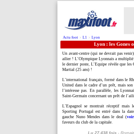
Actu foot
L1
Lyon
>
>
Lyon : les Gones o
Un avant-centre (qui ne devrait pas venir
ailier ! L’Olympique Lyonnais a multiplié 
le dernier poste, L’Equipe révèle que les 
Martial (25 ans) !
L’international français, formé dans le R
United dans le cadre d’un prêt, mais son 
l’intéresse pas. En parallèle, les Lyonna
Saint-Germain concernant un prêt de l’aili
L’Espagnol se montrait réceptif mais l
Sporting Portugal est entré dans la dans
gauche Nuno Mendes dans le deal (
voi
faveurs du club de la capitale.
Lu 27.438 fois
- Romain