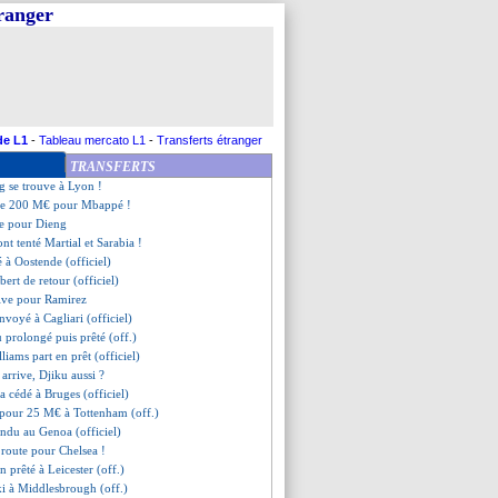
tranger
rsen, c'est bouclé (officiel)
pour les arrivées ?
mprévu pour Mohamed
efusé un salaire de 45 M€ !
blanche pour Griezmann ?
recaler Newcastle
'ira pas à Chelsea
de L1
-
Tableau mercato L1
-
Transferts étranger
é à Famalicao (officiel)
TRANSFERTS
ouge pour Hwang
g se trouve à Lyon !
ffre 200 M€ pour Mbappé !
ée pour Dieng
ont tenté Martial et Sarabia !
é à Oostende (officiel)
bert de retour (officiel)
tive pour Ramirez
nvoyé à Cagliari (officiel)
prolongé puis prêté (off.)
lliams part en prêt (officiel)
arrive, Djiku aussi ?
a cédé à Bruges (officiel)
pour 25 M€ à Tottenham (off.)
endu au Genoa (officiel)
 route pour Chelsea !
 prêté à Leicester (off.)
ki à Middlesbrough (off.)