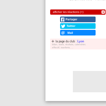
afficher les réactions (+)
Partager
Twitter
Mail
la page du club :
Lyon
bilan, stats, réultats, calendrier,
effectif, tranferts, ...