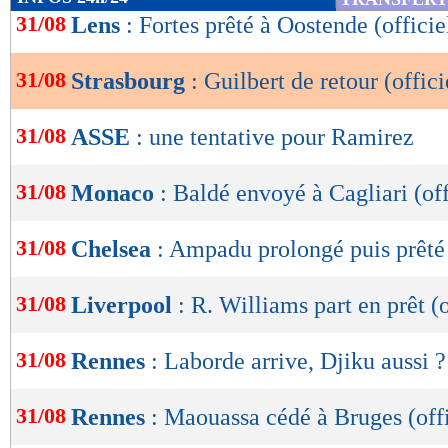
de
31/08
Lens
: Fortes prêté à Oostende (officie
lecture
31/08
Strasbourg
: Guilbert de retour (offici
OK
31/08
ASSE
: une tentative pour Ramirez
31/08
Monaco
: Baldé envoyé à Cagliari (off
31/08
Chelsea
: Ampadu prolongé puis prêté 
31/08
Liverpool
: R. Williams part en prêt (o
31/08
Rennes
: Laborde arrive, Djiku aussi ?
31/08
Rennes
: Maouassa cédé à Bruges (offi
Lu 7.469 fois
- Damien Da Silva 