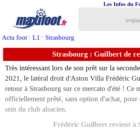
Les Infos du F
31/08
Bordeaux
: Adli vendu à Milan (offici
emplac
31/08
Milan
: Messias pour oublier Faivre (o
>
>
Actu foot
L1
Strasbourg
31/08
Angers
: Fulgini reste
Strasbourg : Guilbert de ret
31/08
Bordeaux
: Gregersen, c'est bouclé (of
Très intéressant lors de son prêt sur la seconde
31/08
OM
: clap de fin pour les arrivées ?
2021, le latéral droit d'Aston Villa Frédéric Gu
retour à Strasbourg sur ce mercato d'été ! Ce m
31/08
Bordeaux
: un imprévu pour Mohame
officiellement prêté, sans option d'achat, pou
sein du club alsacien.
31/08
PSG
: Mbappé a refusé un salaire de 
Frédéric Guilbert revient à
31/08
Atletico
: fumée blanche pour Griezm