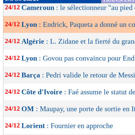
de
24/12
Cameroun
: le sélectionneur "au pied
lecture
24/12
Lyon
: Endrick, Paqueta a donné un c
OK
24/12
Algérie
: L. Zidane et la fierté du gra
24/12
Lyon
: Govou pas convaincu pour End
24/12
Barça
: Pedri valide le retour de Mess
24/12
Côte d'Ivoire
: Faé assume le statut d
24/12
OM
: Maupay, une porte de sortie en It
24/12
Lorient
: Fournier en approche