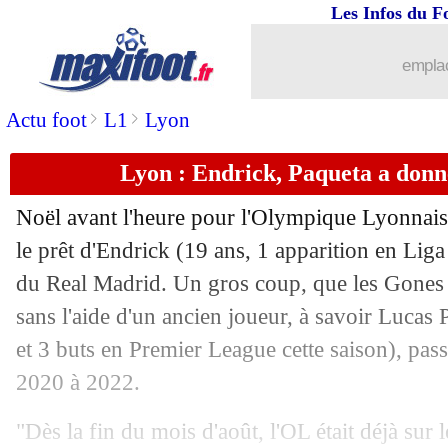
Les Infos du F
24/12
VIDEO
: Z. Zidane présent à Rabat p
emplac
24/12
Naples
: Conte bientôt prolongé ?
>
>
Actu foot
L1
Lyon
24/12
Cameroun
: le pari osé de Ngannou
Lyon : Endrick, Paqueta a donn
24/12
Algérie
: le record de Mahrez
Noël avant l'heure pour l'Olympique Lyonnais, 
24/12
CAN
: l'Algérie facile contre le Souda
le prêt d'
Endrick
(19 ans, 1 apparition en Liga
du Real Madrid. Un gros coup, que les Gones n
24/12
Chelsea
: Estêvão, les mots forts de M
sans l'aide d'un ancien joueur, à savoir Lucas
et 3 buts en Premier League cette saison), pas
24/12
Naples
: Højlund pique Manchester Un
2020 à 2022.
24/12
Shakhtar
: Lucescu a un petit regret
"Dès la fin du mois d'août, l'OL était déjà sur 