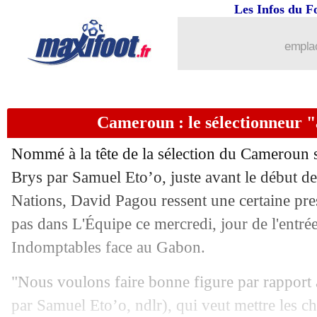
...
Liste des brèves du jeu. 25 décembre 
Les Infos du F
24/12
VIDEO
: Z. Zidane présent à Rabat p
emplac
24/12
Naples
: Conte bientôt prolongé ?
Cameroun : le sélectionneur 
24/12
Cameroun
: le pari osé de Ngannou
Nommé à la tête de la sélection du Cameroun 
24/12
Algérie
: le record de Mahrez
Brys par Samuel Eto’o, juste avant le début d
Nations, David Pagou ressent une certaine pres
24/12
CAN
: l'Algérie facile contre le Souda
pas dans L'Équipe ce mercredi, jour de l'entrée
24/12
Chelsea
: Estêvão, les mots forts de M
Indomptables face au Gabon.
"Nous voulons faire bonne figure par rapport 
24/12
Naples
: Højlund pique Manchester Un
par Samuel Eto’o, ndlr), qui veut mettre les ch