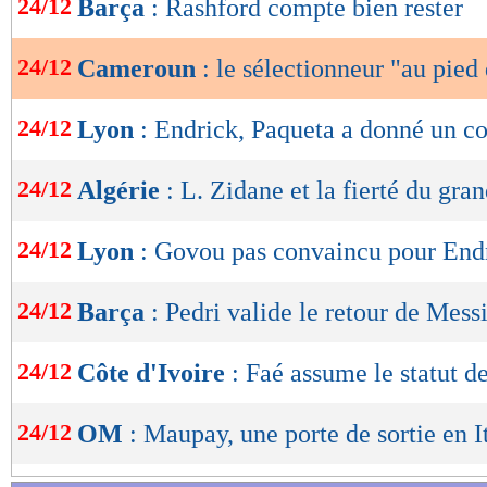
24/12
Barça
: Rashford compte bien rester
de
lecture
24/12
Cameroun
: le sélectionneur "au pied
OK
24/12
Lyon
: Endrick, Paqueta a donné un c
24/12
Algérie
: L. Zidane et la fierté du gra
24/12
Lyon
: Govou pas convaincu pour End
24/12
Barça
: Pedri valide le retour de Mess
24/12
Côte d'Ivoire
: Faé assume le statut d
24/12
OM
: Maupay, une porte de sortie en It