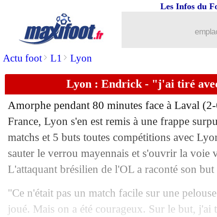
Les Infos du F
05/02
Bayern
: Gnabry prolonge jusqu'en 202
emplac
05/02
Real
: cinq intouchables pour Arbeloa
>
>
Actu foot
L1
Lyon
05/02
TFC
: Abu récupère plus vite que pré
Lyon : Endrick - "j'ai tiré av
05/02
Man City
: Guehi, l'incompréhension 
Amorphe pendant 80 minutes face à Laval (2-
France, Lyon s'en est remis à une frappe surpu
05/02
Al Ittihad
: un ancien se paie Benzem
matchs et 5 buts toutes compétitions avec Lyon
05/02
sauter le verrou mayennais et s'ouvrir la voie v
Newell's
: un plan pour rapatrier Mess
L'attaquant brésilien de l'OL a raconté son but 
05/02
Lyon
: Benzema, Endrick la joue mod
"Ce n'était pas un match facile sur une pelous
05/02
Liverpool
: Jacquet, Slot se frotte les
joué. Mais on a été courageux. Sur le but, j'ai 