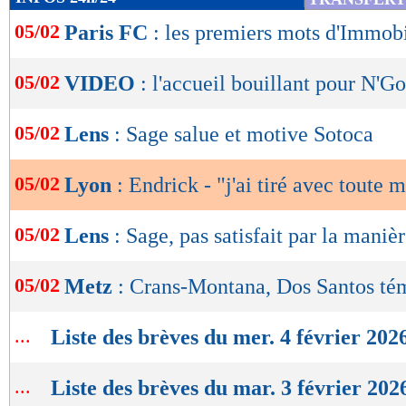
de
05/02
Paris FC
: les premiers mots d'Immob
lecture
OK
05/02
VIDEO
: l'accueil bouillant pour N'G
05/02
Lens
: Sage salue et motive Sotoca
05/02
Lyon
: Endrick - "j'ai tiré avec toute 
05/02
Lens
: Sage, pas satisfait par la maniè
05/02
Metz
: Crans-Montana, Dos Santos té
...
Liste des brèves du mer. 4 février 202
...
Liste des brèves du mar. 3 février 202