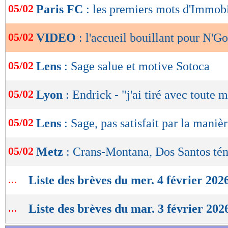
05/02
Paris FC
: les premiers mots d'Immob
de
lecture
05/02
VIDEO
: l'accueil bouillant pour N'G
OK
05/02
Lens
: Sage salue et motive Sotoca
05/02
Lyon
: Endrick - "j'ai tiré avec toute 
05/02
Lens
: Sage, pas satisfait par la maniè
05/02
Metz
: Crans-Montana, Dos Santos té
...
Liste des brèves du mer. 4 février 202
...
Liste des brèves du mar. 3 février 202