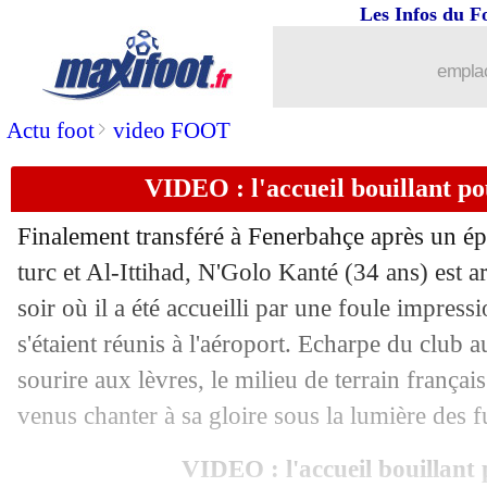
Les Infos du F
05/02
Bayern
: Gnabry prolonge jusqu'en 202
emplac
05/02
Real
: cinq intouchables pour Arbeloa
>
Actu foot
video FOOT
05/02
TFC
: Abu récupère plus vite que pré
VIDEO : l'accueil bouillant p
05/02
Man City
: Guehi, l'incompréhension 
Finalement transféré à Fenerbahçe après un ép
05/02
Al Ittihad
: un ancien se paie Benzem
turc et Al-Ittihad, N'Golo Kanté (34 ans) est a
soir où il a été accueilli par une foule impres
05/02
Newell's
: un plan pour rapatrier Mess
s'étaient réunis à l'aéroport. Echarpe du club a
sourire aux lèvres, le milieu de terrain français
05/02
Lyon
: Benzema, Endrick la joue mod
venus chanter à sa gloire sous la lumière des 
05/02
Liverpool
: Jacquet, Slot se frotte les
VIDEO : l'accueil bouillant