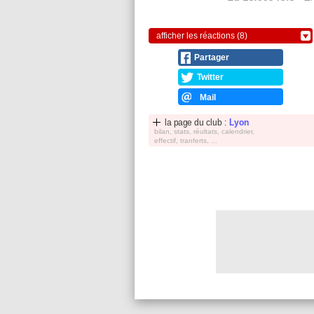
afficher les réactions (8)
Partager
Twitter
Mail
la page du club :
Lyon
bilan, stats, réultats, calendrier,
effectif, tranferts, ...