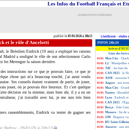
Les Infos du Football Français et E
emplacement publicitaire
publié le
05/01/2026 à 20h13
LiveScore
-
clubs 
k et le rôle d'Ancelotti
INFOS 24h/24
brèves d'AUJ
...
i, le Brésilien Endrick (19 ans) a expliqué les raisons
Liste des brèv
...
al Madrid a souligné le rôle de son sélectionneur Carlo
Man City
: Cherk
05/01
hez les Merengue la saison dernière.
L2
: Montpellier s
05/01
TdC
: les fans d
05/01
des instructions sur ce que je pouvais faire, ce que je
CAN 2025
: le N
05/01
uelque chose qui m'a beaucoup touché, j'ai aussi voulu
ASSE
: nouveau b
05/01
nnaise. Ses conseils étaient vraiment de partir, de jouer,
Angers
: son aven
05/01
ais jouer, où je pouvais être heureux. Et c'est quelque
Man City
: Gvardi
05/01
ette décision est la mienne, mais bien sûr, il y a eu un
Nantes
: Aboukhla
05/01
traîneur, j'ai travaillé avec lui, je me suis très bien
Lyon
: Endrick et
05/01
CAN 2025
: l'Eg
05/01
Barça
: João Can
05/01
niers rassemblements, Endrick va tenter de gagner ses
Monaco
: fin de 
05/01
OM
: Dugarry vo
05/01
RU Saint-Gillois
05/01
Auxerre
: une te
05/01
ic Bethsy - 05/01/26 à 20h13