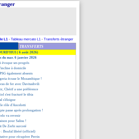
tranger
de L1
-
Tableau mercato L1
-
Transferts étranger
TRANSFERTS
OURD'HUI ( 6 août 2026)
es du mar. 6 janvier 2026
i évoque ses progrès
'incline à domicile
u PSG également absents
igeria écrase le Mozambique !
ras de fer avec Davitashvili
ir, Chérif a une préférence
ol s'est fracturé le tibia
l s'éloigne
 le rôle d'Ancelotti
ypte passe après prolongation !
celo va revenir
saison pour Salisu !
it De Zerbi surcoté
e
: Boufal libéré (officiel)
ntative pour récupérer Perrin