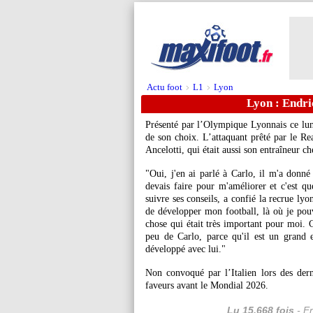
Actu foot
L1
Lyon
>
>
Lyon : Endric
Présenté par l’Olympique Lyonnais ce lund
de son choix. L’attaquant prêté par le Re
Ancelotti, qui était aussi son entraîneur c
"Oui, j'en ai parlé à Carlo, il m'a donné 
devais faire pour m'améliorer et c'est q
suivre ses conseils, a confié la recrue lyo
de développer mon football, là où je pouv
chose qui était très important pour moi. C
peu de Carlo, parce qu'il est un grand en
développé avec lui."
Non convoqué par l’Italien lors des der
faveurs avant le Mondial 2026.
Lu 15.668 fois
- Er