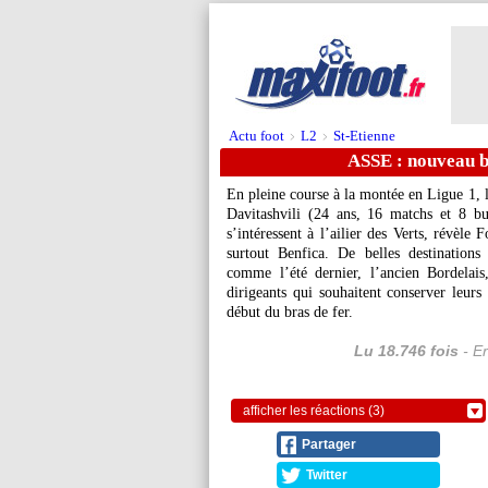
Actu foot
L2
St-Etienne
>
>
ASSE : nouveau br
En pleine course à la montée en Ligue 1, l
Davitashvili (24 ans, 16 matchs et 8 bu
s’intéressent à l’ailier des Verts, révèle
surtout Benfica. De belles destinations
comme l’été dernier, l’ancien Bordelais
dirigeants qui souhaitent conserver leurs
début du bras de fer.
Lu 18.746 fois
- Er
afficher les réactions (3)
Partager
Twitter