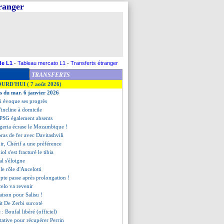
tranger
de L1
-
Tableau mercato L1
-
Transferts étranger
TRANSFERTS
OURD'HUI ( 7 août 2026)
es du mar. 6 janvier 2026
i évoque ses progrès
'incline à domicile
u PSG également absents
igeria écrase le Mozambique !
ras de fer avec Davitashvili
ir, Chérif a une préférence
ol s'est fracturé le tibia
l s'éloigne
 le rôle d'Ancelotti
ypte passe après prolongation !
celo va revenir
saison pour Salisu !
it De Zerbi surcoté
e
: Boufal libéré (officiel)
ntative pour récupérer Perrin