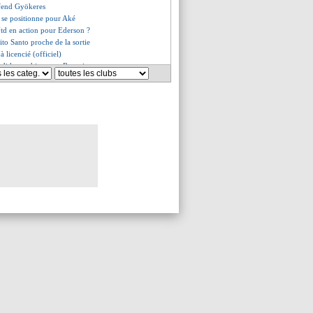
éfend Gyökeres
 se positionne pour Aké
td en action pour Ederson ?
rito Santo proche de la sortie
à licencié (officiel)
 dithyrambique sur Rosenior
vid-Sørloth avec l'Atletico ?
g discute pour Detourbet
stifie sa venue
l à Fulham, l'aveu de Slot
iola attend des renforts
é pour Nkunku
ans ego" selon Bernat
ellanos signe pour 29 M€ (off.)
bele va retourner au Havre
elo à une condition
rté de Gilli malgré la défaite
olongé !
alty non sifflé passe mal
lan désastreux de Ruben Amorim
 détaille sa mission commando
uez aussi proposé à l'OM
 Amorim viré ! (officiel)
 sur le départ ?
alisman
 rouste, Lopez s'en contente