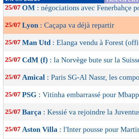
de
25/07
OM
: négociations avec Fenerbahçe p
lecture
25/07
Lyon
: Caçapa va déjà repartir
OK
25/07
Man Utd
: Elanga vendu à Forest (offi
25/07
CdM (f)
: la Norvège bute sur la Suiss
25/07
Amical
: Paris SG-Al Nassr, les comp
25/07
PSG
: Vitinha embarrassé pour Mbap
25/07
Barça
: Kessié va rejoindre la Juventu
25/07
Aston Villa
: l'Inter pousse pour Marti