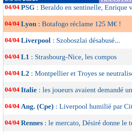
de
04/04
PSG
: Beraldo en sentinelle, Enrique 
Botafogo prend cette décision de manière irré
lecture
toutes les mesures juridiques appropriées pour
04/04
Lyon
: Botafogo réclame 125 M€ !
OK
sommes dues par l'Olympique Lyonnais et assur
solidité de son projet sportif", peut-on lire.
04/04
Liverpool
: Szoboszlai désabusé...
Le début d'une longue bataille.
04/04
L1
: Strasbourg-Nice, les compos
Enquête de satisfaction sur Maxifoot : Donn
04/04
L2
: Montpellier et Troyes se neutralis
questions, moins de 3 minutes pour le remp
pour votre participation :)
04/04
Italie
: les joueurs avaient demandé u
Lu 16.396 fois
- Damien Da Silva 
04/04
Ang. (Cpe)
: Liverpool humilié par Ci
04/04
Rennes
: le mercato, Désiré donne le 