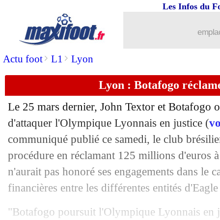
Les Infos du F
04/04
L1
: Brest 3-4 Rennes (fini)
emplac
04/04
VIDEO
: le but fou d'un gardien en Tu
>
>
Actu foot
L1
Lyon
04/04
All.
: Dortmund vainqueur sur le fil
Lyon : Botafogo réclam
04/04
L1
: Lille-Lens, les compos
Le 25 mars dernier, John Textor et Botafogo o
04/04
Ang. (Cpe)
: Chelsea s'amuse 7-0 !
d'attaquer l'Olympique Lyonnais en justice (
vo
communiqué publié ce samedi, le club brésilien 
04/04
Strasbourg
: Panichelli, la pensée de
procédure en réclamant 125 millions d'euros à 
n'aurait pas honoré ses engagements dans le ca
04/04
Nice
: Dante réclame du courage
financières entre les différentes entités d'Eagle
04/04
Brésil
: Oscar, ancien de Chelsea, rac
"Botafogo poursuit l'Olympique Lyonnais en j