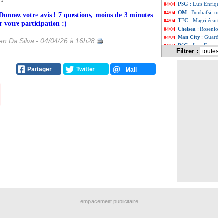
PSG
: Luis Enri
04/04
OM
: Bouhafsi, u
04/04
 Donnez votre avis ! 7 questions, moins de 3 minutes
TFC
: Magri écar
04/04
 votre participation :)
Chelsea
: Rosenio
04/04
Man City
: Guard
04/04
n Da Silva - 04/04/26 à 16h28
PSG
: Luis Enriq
04/04
Filtrer :
VIDEO
: la blag
04/04
Liste des brève
...
Partager
Twitter
Mail
Liste des brève
...
emplacement publicitaire