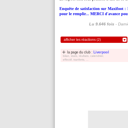
Enquête de satisfaction sur Maxifoot :
pour le remplir... MERCI d'avance pour
Lu 9.646 fois
- Damie
afficher les réactions (2)
la page du club :
Liverpool
bilan, stats, réultats, calendrier,
effectif, tranferts, ...