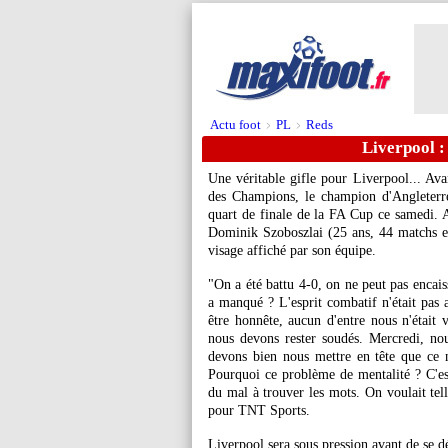
Actu foot
PL
Reds
>
>
Liverpool :
Une véritable gifle pour Liverpool... Av
des Champions, le champion d'Angleterre
quart de finale de la FA Cup ce samedi. 
Dominik
Szoboszlai
(25 ans, 44 matchs et
visage affiché par son équipe.
"On a été battu 4-0, on ne peut pas encaisse
a manqué ? L'esprit combatif n'était pas a
être honnête, aucun d'entre nous n'était v
nous devons rester soudés. Mercredi, no
devons bien nous mettre en tête que ce n
Pourquoi ce problème de mentalité ? C'est
du mal à trouver les mots. On voulait tell
pour TNT Sports.
Liverpool sera sous pression avant de se d