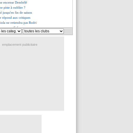
que encense Dembélé
ne piste à oublier ?
té jusqu'en fin de saison
r répond aux critiques
iola ne retiendra pas Rodri
ue rassure Safonov
ue d'Hakimi à Campos
s du ven. 3 avril 2026
s du jeu. 2 avril 2026
emplacement publicitaire