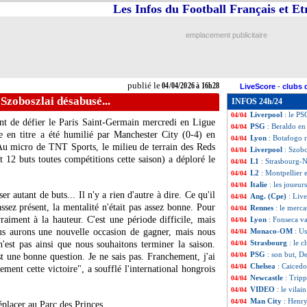
Les Infos du Football Français et E
Nice
: Dante récl
04/04
Brésil
: Oscar, an
04/04
L1
: Strasbourg 3
04/04
emplacement publicitaire
Nice
: la grosse c
04/04
VIDEO
: maillot
04/04
Esp.
: le Real battu
04/04
L1
: Brest-Rennes
04/04
publié le
04/04/2026 à 16h28
LiveScore
-
clubs 
VIDEO
: la demi
04/04
 Szoboszlai désabusé...
INFOS 24h/24
All.
: le Bayern s'
04/04
Liverpool
: le PS
04/04
ant de défier le Paris Saint-Germain mercredi en Ligue
PSG
: Beraldo en
04/04
 en titre a été humilié par Manchester City (0-4) en
Lyon
: Botafogo 
04/04
Au micro de TNT Sports, le milieu de terrain des Reds
Liverpool
: Szobo
04/04
 12 buts toutes compétitions cette saison) a déploré le
L1
: Strasbourg-N
04/04
L2
: Montpellier e
04/04
Italie
: les joueu
04/04
r autant de buts... Il n'y a rien d'autre à dire. Ce qu'il
Ang. (Cpe)
: Liv
04/04
ssez présent, la mentalité n'était pas assez bonne. Pour
Rennes
: le merca
04/04
raiment à la hauteur. C'est une période difficile, mais
Lyon
: Fonseca va
04/04
us aurons une nouvelle occasion de gagner, mais nous
Monaco-OM
: U
04/04
Strasbourg
: le 
'est pas ainsi que nous souhaitons terminer la saison.
04/04
PSG
: son but, 
04/04
 une bonne question. Je ne sais pas. Franchement, j'ai
Chelsea
: Caiced
04/04
ement cette victoire", a soufflé l'international hongrois
Newcastle
: Tripp
04/04
VIDEO
: le vila
04/04
Man City
: Henr
04/04
éplacer au Parc des Princes.