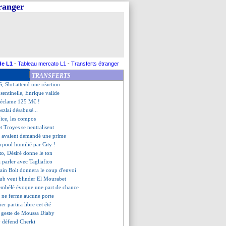
tranger
ame du courage
cien de Chelsea, raccroche
-1 Nice (fini)
olère de Sanson
 d'Ekitike, Cherki amuse la toile
 sur le fil !
, les compos
de L1
-
Tableau mercato L1
-
Transferts étranger
-volée superbe d'El Mourabet !
TRANSFERTS
arrache avant le Real !
G, Slot attend une réaction
 sentinelle, Enrique valide
réclame 125 M€ !
szlai désabusé...
ice, les compos
t Troyes se neutralisent
rs avaient demandé une prime
erpool humilié par City !
to, Désiré donne le ton
 parler avec Tagliafico
sain Bolt donnera le coup d'envoi
club veut blinder El Mourabet
Dembélé évoque une part de chance
o ne ferme aucune porte
ier partira libre cet été
in geste de Moussa Diaby
y défend Cherki