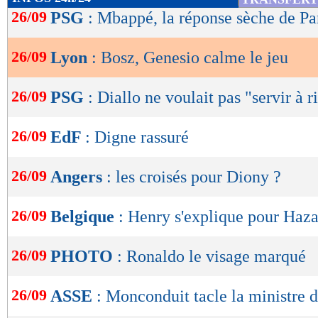
de
26/09
PSG
: Mbappé, la réponse sèche de Pa
lecture
26/09
Lyon
: Bosz, Genesio calme le jeu
OK
26/09
PSG
: Diallo ne voulait pas "servir à r
26/09
EdF
: Digne rassuré
26/09
Angers
: les croisés pour Diony ?
26/09
Belgique
: Henry s'explique pour Haz
26/09
PHOTO
: Ronaldo le visage marqué
26/09
ASSE
: Monconduit tacle la ministre d