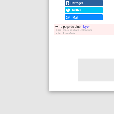
Partager
Twitter
Mail
la page du club :
Lyon
bilan, stats, réultats, calendrier,
effectif, tranferts, ...