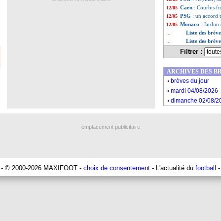
Caen
: Courbis f
12/05
PSG
: un accord
12/05
Monaco
: Jardim 
12/05
Liste des brèv
...
Liste des brèv
...
Filtrer :
ARCHIVES DES B
.
brèves du jour
.
mardi 04/08/2026
.
dimanche 02/08/2
emplacement publicitaire
- © 2000-2026 MAXIFOOT -
choix de consentement
- L'actualité du
football
-