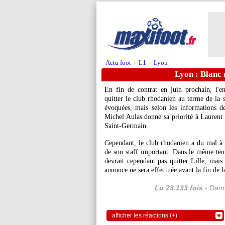
Actu foot
L1
Lyon
>
>
Lyon : Blanc 
En fin de contrat en juin prochain, l'
quitter le club rhodanien au terme de la 
évoquées, mais selon les informations d
Michel Aulas donne sa priorité à Laurent B
Saint-Germain.
Cependant, le club rhodanien a du mal à t
de son staff important. Dans le même tem
devrait cependant pas quitter Lille, ma
annonce ne sera effectuée avant la fin de l
Lu 23.133 fois
- Dami
afficher les réactions (+)