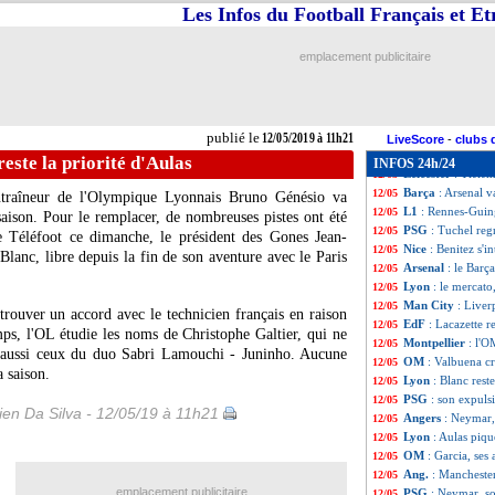
Ang.
: Manchester
12/05
Les Infos du Football Français et E
Bordeaux
: le cl
12/05
Real
: Berbatov v
12/05
emplacement publicitaire
L1
: Rennes 1-1 
12/05
PSG
: Ménès pre
12/05
Man Utd
: gare 
12/05
L1
: Lille-Bordea
12/05
publié le
12/05/2019 à 11h21
Barça
: Dani Alv
12/05
LiveScore
-
clubs 
EdF
: Valbuena au
12/05
reste la priorité d'Aulas
INFOS 24h/24
Leicester
: Tiele
12/05
Barça
: Arsenal v
12/05
entraîneur de l'Olympique Lyonnais Bruno Génésio va
L1
: Rennes-Guin
12/05
saison. Pour le remplacer, de nombreuses pistes ont été
PSG
: Tuchel regr
12/05
e Téléfoot ce dimanche, le président des Gones Jean-
Nice
: Benitez s'i
12/05
lanc, libre depuis la fin de son aventure avec le Paris
Arsenal
: le Barça
12/05
Lyon
: le mercato
12/05
Man City
: Liver
12/05
rouver un accord avec le technicien français en raison
EdF
: Lacazette re
12/05
ps, l'OL étudie les noms de Christophe Galtier, qui ne
Montpellier
: l'O
12/05
is aussi ceux du duo Sabri Lamouchi - Juninho. Aucune
OM
: Valbuena cr
12/05
a saison.
Lyon
: Blanc reste
12/05
PSG
: son expuls
12/05
en Da Silva - 12/05/19 à 11h21
Angers
: Neymar, 
12/05
Lyon
: Aulas piq
12/05
OM
: Garcia, ses 
12/05
Ang.
: Manchester
12/05
emplacement publicitaire
PSG
: Neymar, s
12/05