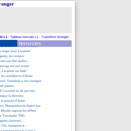
 City remporte le titre !
tranger
an Sankharé prévient le club
ole au secours de Bale
Guingamp (fini)
nd la défense de Neymar
aux excès pendant les vacances
ux, les compos
es défend Messi
de L1
-
Tableau mercato L1
-
Transferts étranger
ra toujours des regrets
TRANSFERTS
mans pense retrouver Monaco
a réagir pour Lacazette
gamp, les compos
ette une fête tardive...
nterroge sur son avenir
, Lacazette est flatté
, les confidences d'Aulas
pool, Guardiola a une consigne
ste patient
M, Lecomte ne dit pas non
itique la direction
 la priorité d'Aulas
ion, Marquinhos ne digère pas
Moulin regrette les sifflets
ue "l'anomalie" PSG
agents s'activent...
 City champion si...
on message pour la Ligue 1