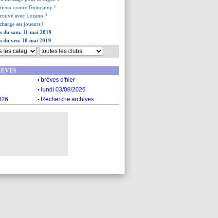
urieux contre Guingamp !
 trouvé avec Lozano ?
charge ses joueurs !
es du sam. 11 mai 2019
es du ven. 10 mai 2019
REVES
.
brèves d'hier
.
lundi 03/08/2026
.
026
Recherche archives