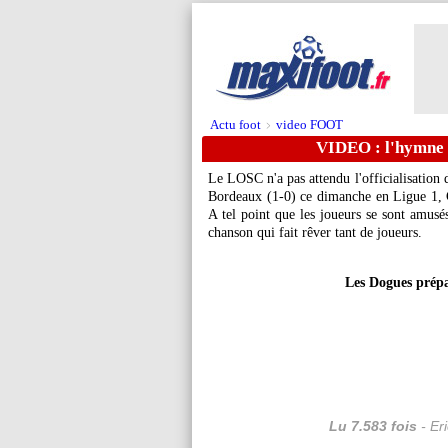
Actu foot
video FOOT
>
VIDEO : l'hymne d
Le LOSC n'a pas attendu l'officialisation d
Bordeaux (1-0) ce dimanche en Ligue 1, C
A tel point que les joueurs se sont amus
chanson qui fait rêver tant de joueurs.
Les Dogues prép
Lu 7.583 fois
- Er