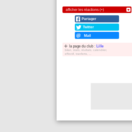
afficher les réactions (+)
Partager
Twitter
Mail
la page du club :
Lille
bilan, stats, réultats, calendrier,
effectif, tranferts, ...