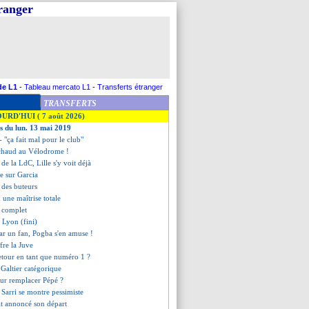
tranger
de L1
-
Tableau mercato L1
-
Transferts étranger
TRANSFERTS
OURD'HUI ( 7 août 2026)
es du lun. 13 mai 2019
- "ça fait mal pour le club"
t chaud au Vélodrome !
de la LdC, Lille s'y voit déjà
te sur Garcia
t des buteurs
 une maîtrise totale
t complet
3 Lyon (fini)
par un fan, Pogba s'en amuse !
fre la Juve
etour en tant que numéro 1 ?
 Galtier catégorique
ur remplacer Pépé ?
 Sarri se montre pessimiste
it annoncé son départ