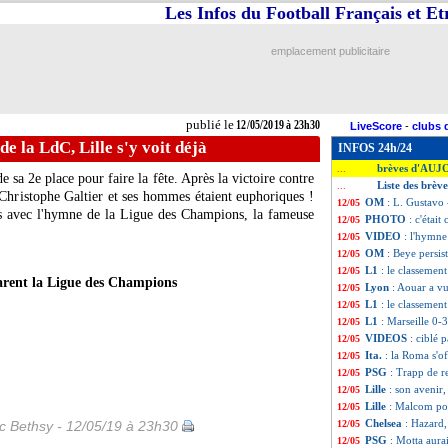
Les Infos du Football Français et E
emplacement publicitaire
publié le
12/05/2019 à 23h30
LiveScore
-
clubs 
e la LdC, Lille s'y voit déjà
INFOS 24h/24
brèves d'AUJ
...
e sa 2e place pour faire la fête. Après la victoire contre
Liste des brèv
...
hristophe Galtier et ses hommes étaient euphoriques !
OM
: L. Gustavo 
12/05
és avec l'hymne de la Ligue des Champions, la fameuse
PHOTO
: c'étai
12/05
VIDEO
: l'hymne 
12/05
OM
: Beye persis
12/05
L1
: le classemen
12/05
arent la Ligue des Champions
Lyon
: Aouar a vu
12/05
L1
: le classemen
12/05
L1
: Marseille 0-
12/05
VIDEOS
: ciblé 
12/05
Ita.
: la Roma s'of
12/05
PSG
: Trapp de r
12/05
Lille
: son avenir,
12/05
Lille
: Malcom po
12/05
Chelsea
: Hazard,
ic Bethsy - 12/05/19 à 23h30
12/05
PSG
: Motta aura
12/05