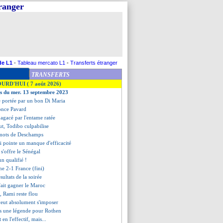
tranger
de L1
-
Tableau mercato L1
-
Transferts étranger
TRANSFERTS
OURD'HUI ( 7 août 2026)
es du mer. 13 septembre 2023
ne portée par un bon Di Maria
fonce Pavard
agacé par l'entame ratée
ut, Todibo culpabilise
 mots de Deschamps
 pointe un manque d'efficacité
e s'offre le Sénégal
n qualifié !
ne 2-1 France (fini)
ésultats de la soirée
fait gagner le Maroc
te, Rami reste flou
veut absolument s'imposer
pas une légende pour Rothen
 en l'effectif, mais...