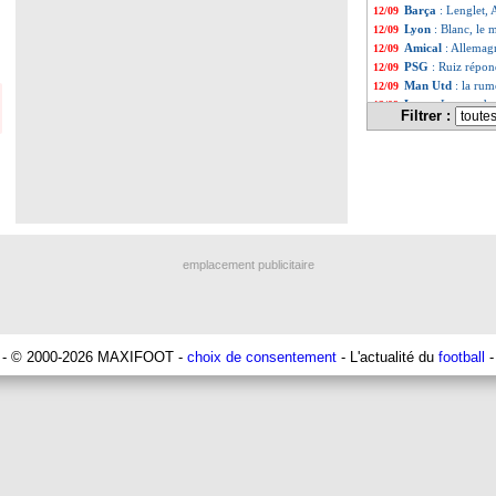
Barça
: Lenglet, 
12/09
Lyon
: Blanc, le
12/09
Amical
: Allemag
12/09
PSG
: Ruiz répon
12/09
Man Utd
: la ru
12/09
Lyon
: Lampard a
12/09
Filtrer :
Nantes
: Centonze
12/09
Allemagne
: Nage
12/09
Real
: Carvajal r
12/09
Juve
: Pogba, la 
12/09
Barça
: Ter Stege
12/09
Barça
: la grande
12/09
Galatasaray
: Ic
12/09
Real
: Carvajal i
12/09
emplacement publicitaire
Amical
: le Japon
12/09
PSG
: Ugarte se r
12/09
Italie
: Tonali for
12/09
Droits TV
: la co
12/09
Real
: Tebas se p
12/09
- © 2000-2026 MAXIFOOT -
choix de consentement
- L'actualité du
football
-
L1
: des changem
12/09
Man Utd
: El Gha
12/09
Argentine
: Rome
12/09
Everton
: le club
12/09
Lens
: Spierings d
12/09
EdF
: Gündogan i
12/09
PSG
: bonne nou
12/09