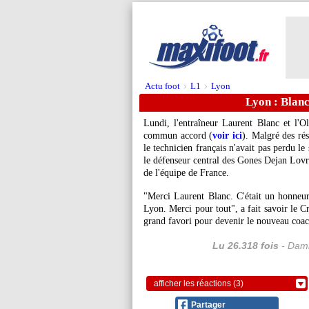
Actu foot
L1
Lyon
>
>
Lyon : Blanc
Lundi, l'entraîneur Laurent Blanc et l'O
commun accord (
voir ici
). Malgré des rés
le technicien français n'avait pas perdu le
le défenseur central des Gones Dejan
Lovr
de l'équipe de France.
"Merci Laurent Blanc. C'était un honneu
Lyon. Merci pour tout", a fait savoir le 
grand favori pour devenir le nouveau coac
Lu 26.318 fois
- Dami
afficher les réactions (3)
Partager