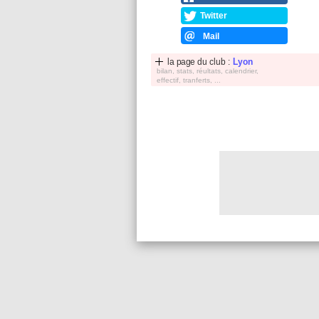
Twitter
Mail
la page du club :
Lyon
bilan, stats, réultats, calendrier,
effectif, tranferts, ...