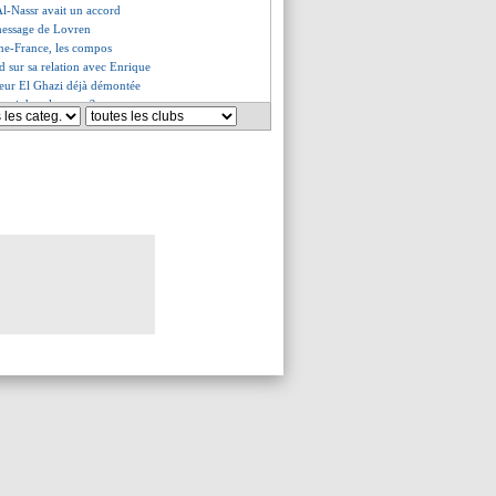
Al-Nassr avait un accord
 message de Lovren
ne-France, les compos
d sur sa relation avec Enrique
meur El Ghazi déjà démontée
ussi dans le coup ?
 va rester à l'écart
lsmann libéré par le Bayern ?
edoute le jour de son départ
thèse de l'imprudence
n encore attristé pour Messi
 motivation de Félix
ardi savoure sa rédemption
mpressionné par Bellingham
 et ses Rémois s'amusent !
égale à Paris
fait à son tour
mposition des lots de la L1
aye Pérez
ents d'horaires en 2024-2025
zi en renfort ?
ro répond aux éloges de Messi
 racheté par des Américains ?
éjà sur le départ ?
mpressionné par les talents
velle pour Kang-in Lee