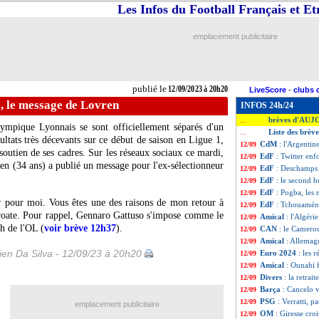
Les Infos du Football Français et E
emplacement publicitaire
publié le
12/09/2023 à 20h20
LiveScore
-
clubs 
, le message de Lovren
INFOS 24h/24
brèves d'AUJ
...
lympique Lyonnais se sont officiellement séparés d'un
Liste des brèv
...
ultats très décevants sur ce début de saison en Ligue 1,
CdM
: l'Argenti
12/09
 soutien de ses cadres. Sur les réseaux sociaux ce mardi,
EdF
: Twitter en
12/09
en
(34 ans) a publié un message pour l'ex-sélectionneur
EdF
: Deschamps 
12/09
EdF
: le second b
12/09
EdF
: Pogba, les
12/09
r pour moi. Vous êtes une des raisons de mon retour à
EdF
: Tchouaméni
12/09
Croate. Pour rappel, Gennaro Gattuso s'impose comme le
Amical
: l'Algéri
12/09
h de l'OL (
voir brève 12h37
).
CAN
: le Camerou
12/09
Amical
: Allemag
12/09
en Da Silva - 12/09/23 à 20h20
Euro 2024
: les r
12/09
Amical
: Ounahi 
12/09
Divers
: la retrai
12/09
Barça
: Cancelo 
12/09
PSG
: Verratti, 
12/09
emplacement publicitaire
OM
: Giresse croit
12/09