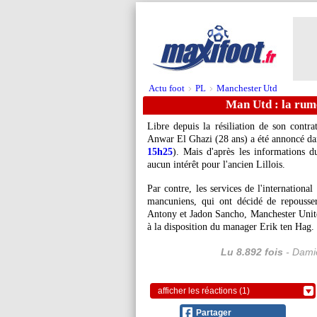
Actu foot
PL
Manchester Utd
>
>
Man Utd : la rum
Libre depuis la résiliation de son contr
Anwar El Ghazi (28 ans) a été annoncé da
15h25
). Mais d'après les informations 
aucun intérêt pour l'ancien Lillois.
Par contre, les services de l'internationa
mancuniens, qui ont décidé de repousser
Antony et Jadon Sancho, Manchester United 
à la disposition du manager Erik ten Hag.
Lu 8.892 fois
- Damie
afficher les réactions (1)
Partager