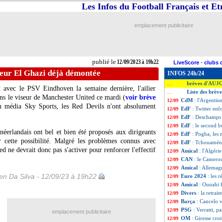
Les Infos du Football Français et E
emplacement publicitaire
publié le
12/09/2023 à 19h22
LiveScore
-
clubs 
eur El Ghazi déjà démontée
INFOS 24h/24
brèves d'AUJ
...
at avec le PSV Eindhoven la semaine dernière, l'ailier
Liste des brèv
...
ns le viseur de Manchester United ce mardi (
voir brève
CdM
: l'Argenti
12/09
du média Sky Sports, les Red Devils n'ont absolument
EdF
: Twitter en
12/09
EdF
: Deschamps 
12/09
EdF
: le second b
12/09
l néerlandais ont bel et bien été proposés aux dirigeants
EdF
: Pogba, les
12/09
 cette possibilité. Malgré les problèmes connus avec
EdF
: Tchouaméni
12/09
ne devrait donc pas s'activer pour renforcer l'effectif
Amical
: l'Algéri
12/09
CAN
: le Camerou
12/09
Amical
: Allemag
12/09
n Da Silva - 12/09/23 à 19h22
Euro 2024
: les r
12/09
Amical
: Ounahi 
12/09
Divers
: la retrai
12/09
Barça
: Cancelo 
12/09
PSG
: Verratti, 
12/09
emplacement publicitaire
OM
: Giresse croit
12/09