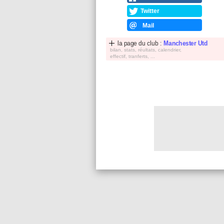
Twitter
Mail
la page du club :
Manchester Utd
bilan, stats, réultats, calendrier,
effectif, tranferts, ...