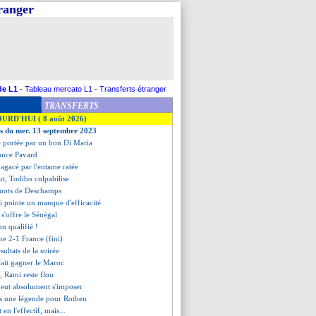
tranger
de L1
-
Tableau mercato L1
-
Transferts étranger
TRANSFERTS
OURD'HUI ( 8 août 2026)
es du mer. 13 septembre 2023
ne portée par un bon Di Maria
fonce Pavard
agacé par l'entame ratée
ut, Todibo culpabilise
 mots de Deschamps
 pointe un manque d'efficacité
e s'offre le Sénégal
n qualifié !
ne 2-1 France (fini)
ésultats de la soirée
fait gagner le Maroc
te, Rami reste flou
veut absolument s'imposer
pas une légende pour Rothen
 en l'effectif, mais...