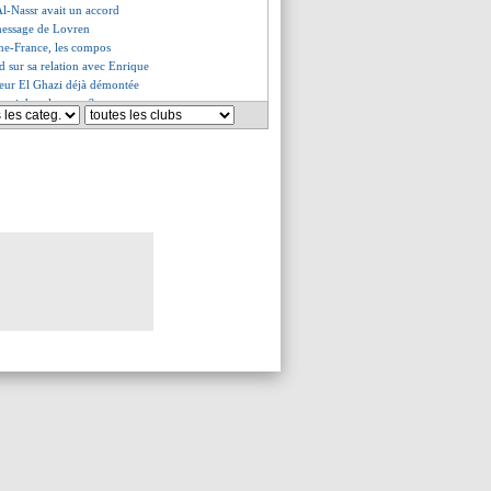
Al-Nassr avait un accord
 message de Lovren
ne-France, les compos
d sur sa relation avec Enrique
meur El Ghazi déjà démontée
ussi dans le coup ?
 va rester à l'écart
lsmann libéré par le Bayern ?
edoute le jour de son départ
thèse de l'imprudence
n encore attristé pour Messi
 motivation de Félix
ardi savoure sa rédemption
mpressionné par Bellingham
 et ses Rémois s'amusent !
égale à Paris
fait à son tour
mposition des lots de la L1
aye Pérez
ents d'horaires en 2024-2025
zi en renfort ?
ro répond aux éloges de Messi
 racheté par des Américains ?
éjà sur le départ ?
mpressionné par les talents
velle pour Kang-in Lee