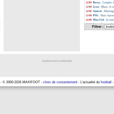
Barça
: Lenglet, 
12/09
Lyon
: Blanc, le
12/09
Amical
: Allemag
12/09
PSG
: Ruiz répon
12/09
Man Utd
: la ru
12/09
Lyon
: Lampard a
12/09
Filtrer :
Nantes
: Centonze
12/09
Allemagne
: Nage
12/09
Real
: Carvajal r
12/09
Juve
: Pogba, la 
12/09
Barça
: Ter Stege
12/09
Barça
: la grande
12/09
Galatasaray
: Ic
12/09
Real
: Carvajal i
12/09
emplacement publicitaire
Amical
: le Japon
12/09
PSG
: Ugarte se r
12/09
Italie
: Tonali for
12/09
Droits TV
: la co
12/09
Real
: Tebas se p
12/09
- © 2000-2026 MAXIFOOT -
choix de consentement
- L'actualité du
football
-
L1
: des changem
12/09
Man Utd
: El Gha
12/09
Argentine
: Rome
12/09
Everton
: le club
12/09
Lens
: Spierings d
12/09
EdF
: Gündogan i
12/09
PSG
: bonne nou
12/09