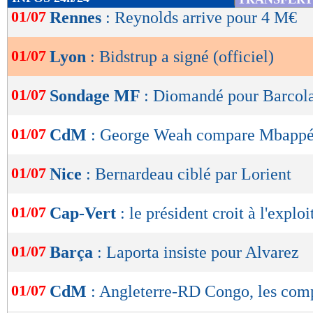
de
01/07
Rennes
: Reynolds arrive pour 4 M€
lecture
01/07
Lyon
: Bidstrup a signé (officiel)
OK
01/07
Sondage MF
: Diomandé pour Barcola,
01/07
CdM
: George Weah compare Mbappé
01/07
Nice
: Bernardeau ciblé par Lorient
01/07
Cap-Vert
: le président croit à l'exploi
01/07
Barça
: Laporta insiste pour Alvarez
01/07
CdM
: Angleterre-RD Congo, les com