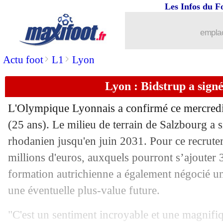
Les Infos du F
01/07
Newcastle
: Bazoumana Touré arrive 
emplac
01/07
Monaco
: direction Besiktas pour Oua
>
>
Actu foot
L1
Lyon
01/07
Tottenham
: transfert record pour Tona
Lyon : Bidstrup a signé 
01/07
Lens
: Koffi revient, mais...
L'Olympique Lyonnais a confirmé ce mercredi 
01/07
RD Congo
: les regrets de Desabre
(25 ans). Le milieu de terrain de Salzbourg a s
rhodanien jusqu'en juin 2031. Pour ce recrute
01/07
Angleterre
: Kane félicite Mpasi
millions d'euros, auxquels pourront s’ajouter
formation autrichienne a également négocié 
01/07
Auxerre
: Piedfort signe 4 ans (officie
une éventuelle plus-value future.
01/07
CdM
: Belgique-Sénégal, les compos
"C'est un sentiment incroyable et une magnifi