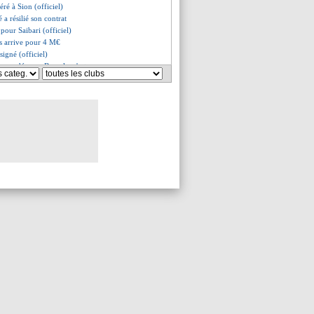
féré à Sion (officiel)
a résilié son contrat
t pour Saibari (officiel)
s arrive pour 4 M€
signé (officiel)
iomandé pour Barcola, c'est non
eah compare Mbappé et Yamal
 ciblé par Lorient
sident croit à l'exploit
nsiste pour Alvarez
e-RD Congo, les compos
a répond sur Valverde
a signe pour 60 M€ (officiel)
a (officiel)
appelle à l'humilité
anier tourne la page (off.)
 approche
rrive du Genoa pour 18 M€
 repousse la retraite
p prêt à succéder à Nagelsmann ?
e plus pour Koke (officiel)
ers l’Espanyol ?
 vide son sac
s mots de Genesio
pour Genesio (officiel)
et a signé son contrat (off.)