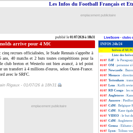
Les Infos du Football Français et E
emplacement publicitaire
publié le
01/07/2026 à 18h31
LiveScore
-
clubs 
nolds arrive pour 4 M€
INFOS 24h/24
brèves d'AUJ
...
c cinq recrues officialisées, le Stade Rennais s'apprête à
Liste des brève
...
 ans, 40 matchs et 2 buts toutes compétitions pour la
EdF
: le Paragua
01/07
le club breton et Westerlo ont bien avancé, à tel point
OM
: personne n'
01/07
ur un transfert à 4 millions d'euros, selon Ouest-France.
Newcastle
: Bazo
01/07
cord avec le SRFC.
Monaco
: directi
01/07
Tottenham
: tran
01/07
in Rigaux - 01/07/26 à 18h31
Lens
: Koffi revie
01/07
RD Congo
: les 
01/07
Angleterre
: Kane
01/07
Auxerre
: Piedfor
01/07
CdM
: Belgique-
01/07
emplacement publicitaire
CdM
: Kane égale
01/07
VIDEO
: le but d
01/07
CdM
: Angleterr
01/07
Genoa
: Ekhator 
01/07
Lyon
: Tolisso ve
01/07