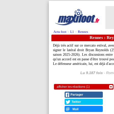
Actu foot
L1
Rennes
>
>
Rennes : Rey
Déjà très actif sur ce mercato estival, ave
signer le latéral droit Bryan
Reynolds
(25
saison 2025-2026). Les discussions entre 
qu'un accord est en passe d'être trouvé po
Le défenseur américain, lui, est déjà d'ac
Lu 9.187 fois
- Roma
afficher les réactions (1)
Partager
Twitter
Mail