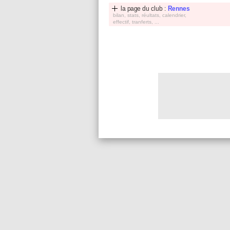
la page du club :
Rennes
bilan, stats, réultats, calendrier,
effectif, tranferts, ...