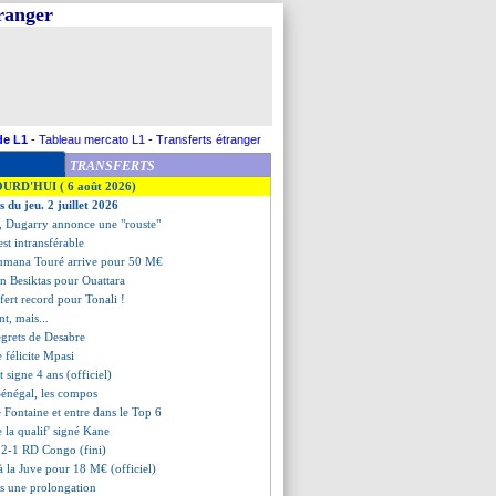
tranger
de L1
-
Tableau mercato L1
-
Transferts étranger
TRANSFERTS
OURD'HUI ( 6 août 2026)
s du jeu. 2 juillet 2026
y, Dugarry annonce une "rouste"
est intransférable
umana Touré arrive pour 50 M€
on Besiktas pour Ouattara
sfert record pour Tonali !
nt, mais...
regrets de Desabre
 félicite Mpasi
t signe 4 ans (officiel)
Sénégal, les compos
 Fontaine et entre dans le Top 6
e la qualif' signé Kane
e 2-1 RD Congo (fini)
à la Juve pour 18 M€ (officiel)
rs une prolongation