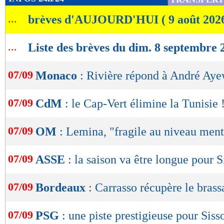
de
...
brèves d'AUJOURD'HUI ( 9 août 202
lecture
OK
...
Liste des brèves du dim. 8 septembre 
07/09
Monaco
: Rivière répond à André Ay
07/09
CdM
: le Cap-Vert élimine la Tunisie 
07/09
OM
: Lemina, "fragile au niveau ment
07/09
ASSE
: la saison va être longue pour S
07/09
Bordeaux
: Carrasso récupère le brass
07/09
PSG
: une piste prestigieuse pour Siss