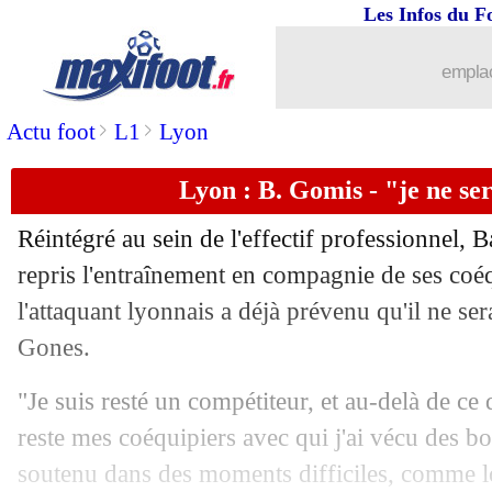
Les Infos du F
emplac
>
>
Actu foot
L1
Lyon
Lyon : B. Gomis - "je ne se
Réintégré au sein de l'effectif professionnel,
repris l'entraînement en compagnie de ses coé
l'attaquant lyonnais a déjà prévenu qu'il ne ser
Gones.
"Je suis resté un compétiteur, et au-delà de ce qu
reste mes coéquipiers avec qui j'ai vécu des 
soutenu dans des moments difficiles, comme lo