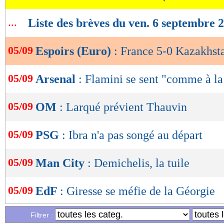
lecture
...
Liste des brèves du ven. 6 septembre 
OK
05/09
Espoirs (Euro)
: France 5-0 Kazakhst
05/09
Arsenal
: Flamini se sent "comme à l
05/09
OM
: Larqué prévient Thauvin
05/09
PSG
: Ibra n'a pas songé au départ
05/09
Man City
: Demichelis, la tuile
05/09
EdF
: Giresse se méfie de la Géorgie
Filtrer :
05/09
OM
: le club vient au soutien d'Anigo