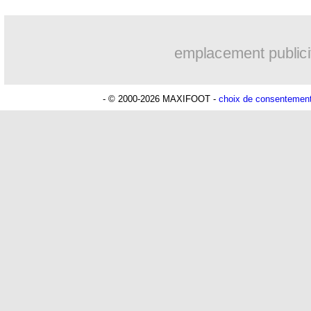
05/09
Lyon
: Aulas ne regrette rien pour Go
emplacement publici
05/09
OM
: J.-C. Dassier - "Anigo ne mérite
- © 2000-2026 MAXIFOOT -
choix de consentemen
05/09
EdF
: Benzema et Giroud associés d'en
05/09
Liverpool
: Gerrard rêve d'entraîner l
05/09
Man Utd
: Van Persie apprécie aussi
05/09
Arsenal
: Podolski ravi pour son ami 
05/09
OM
: le fils d'Anigo tué par balles
05/09
Divers
: les coachs pour un mercato m