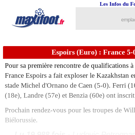
Les Infos du F
emplac
Espoirs (Euro) : France 5
Pour sa première rencontre de qualifications à
France Espoirs a fait exploser le Kazakhstan 
stade Michel d'Ornano de Caen (5-0). Ferri (1
(18e), Landre (57e) et Benzia (60e) ont inscrit
Prochain rendez-vous pour les troupes de Wil
Biélorussie.
Lu 19.988 fois
- Ludovic Petrognan