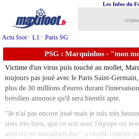
Les Infos du F
emplac
>
>
Actu foot
L1
Paris SG
PSG : Marquinhos - "mon mo
Victime d'un virus puis touché au mollet, Mar
toujours pas joué avec le Paris Saint-Germain,
plus de 30 millions d'euros durant l'intersaiso
brésilien annonce qu'il sera bientôt apte.
"Je n'ai pas encore joué mais je suis très heur
sens très bien, que ce soit avec l'équipe ou a
arrivera en travaillant dur", a confié l'ancien