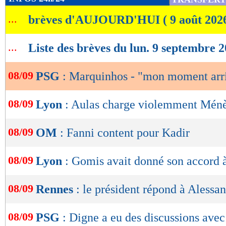
de
...
brèves d'AUJOURD'HUI ( 9 août 202
lecture
OK
...
Liste des brèves du lun. 9 septembre 
08/09
PSG
: Marquinhos - "mon moment arr
08/09
Lyon
: Aulas charge violemment Mén
08/09
OM
: Fanni content pour Kadir
08/09
Lyon
: Gomis avait donné son accord 
08/09
Rennes
: le président répond à Alessan
08/09
PSG
: Digne a eu des discussions ave