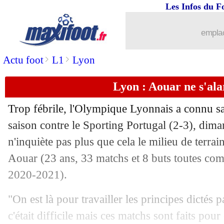
Les Infos du F
26/07
Liverpool
: Shaqiri réclame son départ
emplac
26/07
Celtic
: Édouard vers Brighton
>
>
Actu foot
L1
Lyon
26/07
Tottenham
: Lamela à Séville, Gil a si
Lyon : Aouar ne s'al
26/07
Barça
: un accord à l'amiable avec N
Trop fébrile, l'Olympique Lyonnais a connu sa 
saison contre le Sporting Portugal (2-3), dim
26/07
Lyon
: P. Bosz - "c'est moi le responsa
n'inquiète pas plus que cela le milieu de terr
26/07
Aouar (23 ans, 33 matchs et 8 buts toutes comp
Lille
: une nouvelle cible au poste de 
2020-2021).
26/07
PSG
: Rabesandratana épingle Kehrer 
"On est là pour travailler les principes dictés 
26/07
Troyes
: Larouci et Nyamsi en approch
c'était difficile mais ces matchs sont faits pour