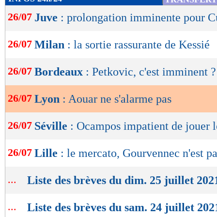
de
26/07
Juve
: prolongation imminente pour 
lecture
OK
26/07
Milan
: la sortie rassurante de Kessié
26/07
Bordeaux
: Petkovic, c'est imminent ?
26/07
Lyon
: Aouar ne s'alarme pas
26/07
Séville
: Ocampos impatient de jouer 
26/07
Lille
: le mercato, Gourvennec n'est pa
...
Liste des brèves du dim. 25 juillet 202
...
Liste des brèves du sam. 24 juillet 202